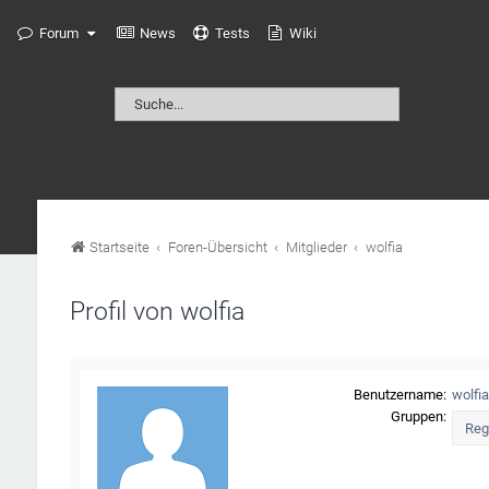
Forum
News
Tests
Wiki
Startseite
Foren-Übersicht
Mitglieder
wolfia
Profil von wolfia
Benutzername:
wolfi
Gruppen: