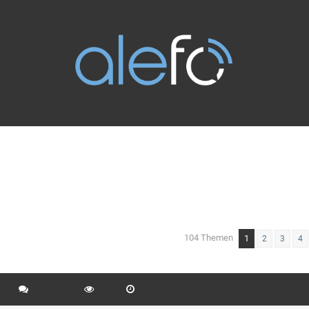
104 Themen
1
eiterte Suche
2
3
4