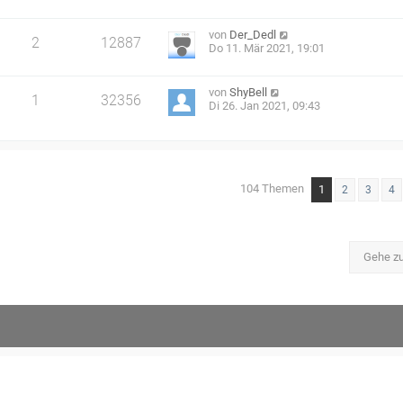
von
Der_Dedl
2
12887
Do 11. Mär 2021, 19:01
von
ShyBell
1
32356
Di 26. Jan 2021, 09:43
104 Themen
1
2
3
4
Gehe z