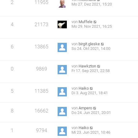
2
11955
Mo 27. Dez 2021, 15:20
von
Muffele
4
21173
Mo 29. Nov 2021, 16:25
von
birgit.gleske
6
13865
So 24. Okt 2021, 14:00
von
Hawkzton
0
9869
Fr 17. Sep 2021, 22:58
von
Haiko
5
11385
Di 3. Aug 2021, 18:41
von
Ampero
8
16662
Do 24. Jun 2021, 20:01
von
Haiko
1
9794
Mi 23. Jun 2021, 10:46