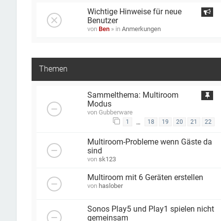
Wichtige Hinweise für neue
Benutzer
von
Ben
» in
Anmerkungen
Themen
Sammelthema: Multiroom
Modus
von
Gubberware
…
1
18
19
20
21
22
Multiroom-Probleme wenn Gäste da
sind
von
sk123
Multiroom mit 6 Geräten erstellen
von
haslober
Sonos Play5 und Play1 spielen nicht
gemeinsam