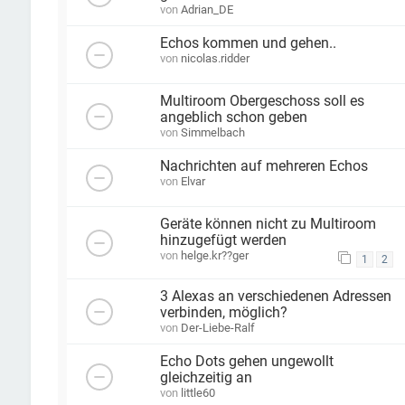
von
Adrian_DE
Echos kommen und gehen..
von
nicolas.ridder
Multiroom Obergeschoss soll es
angeblich schon geben
von
Simmelbach
Nachrichten auf mehreren Echos
von
Elvar
Geräte können nicht zu Multiroom
hinzugefügt werden
von
helge.kr??ger
1
2
3 Alexas an verschiedenen Adressen
verbinden, möglich?
von
Der-Liebe-Ralf
Echo Dots gehen ungewollt
gleichzeitig an
von
little60