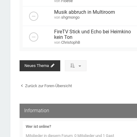
von
Floetie
Musik abbruch in Multiroom
von
shgmongo
FireTV Stick und Echo bei Heimkino
kein Ton
von
ChristophB
Neues Thema
Zurück zur Foren-Übersicht
Information
Wer ist online?
Mitglieder in diesem Forum: 0 Mitglieder und 1 Gast