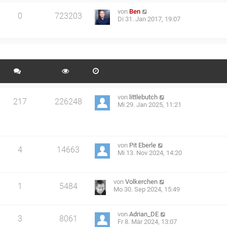
von
Ben
0
723203
Di 31. Jan 2017, 19:07
von
littlebutch
217
226248
Mi 29. Jan 2025, 11:21
von
Pit Eberle
4
14663
Mi 13. Nov 2024, 14:20
von
Volkerchen
1
5484
Mo 30. Sep 2024, 15:49
von
Adrian_DE
3
8061
Fr 8. Mär 2024, 13:07