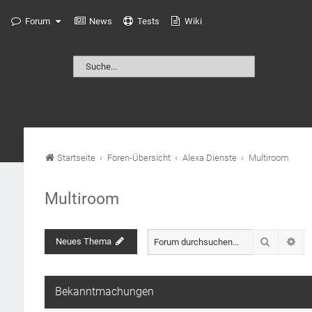
Forum
News
Tests
Wiki
Startseite
Foren-Übersicht
Alexa Dienste
Multiroom
Multiroom
Suche
Neues Thema
Erw
Bekanntmachungen