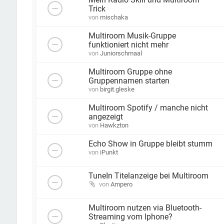
Mein Radio Skill und Multiroom
Trick
von
mischaka
Multiroom Musik-Gruppe
funktioniert nicht mehr
von
Juniorschmaal
Multiroom Gruppe ohne
Gruppennamen starten
von
birgit.gleske
Multiroom Spotify / manche nicht
angezeigt
von
Hawkzton
Echo Show in Gruppe bleibt stumm
von
iPunkt
TuneIn Titelanzeige bei Multiroom
von
Ampero
Multiroom nutzen via Bluetooth-
Streaming vom Iphone?