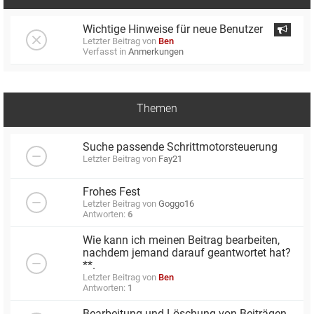
Wichtige Hinweise für neue Benutzer
Letzter Beitrag von
Ben
Verfasst in
Anmerkungen
Themen
Suche passende Schrittmotorsteuerung
Letzter Beitrag von
Fay21
Frohes Fest
Letzter Beitrag von
Goggo16
Antworten:
6
Wie kann ich meinen Beitrag bearbeiten,
nachdem jemand darauf geantwortet hat?
**.
Letzter Beitrag von
Ben
Antworten:
1
Bearbeitung und Löschung von Beiträgen.