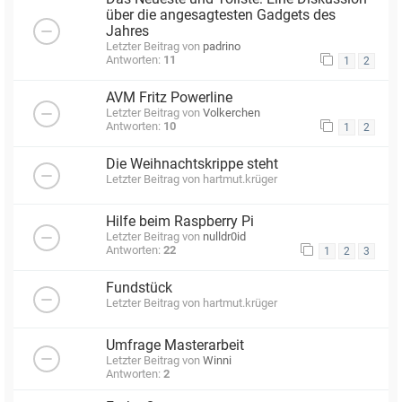
über die angesagtesten Gadgets des
Jahres
Letzter Beitrag von
padrino
Antworten:
11
1
2
AVM Fritz Powerline
Letzter Beitrag von
Volkerchen
Antworten:
10
1
2
Die Weihnachtskrippe steht
Letzter Beitrag von
hartmut.krüger
Hilfe beim Raspberry Pi
Letzter Beitrag von
nulldr0id
Antworten:
22
1
2
3
Fundstück
Letzter Beitrag von
hartmut.krüger
Umfrage Masterarbeit
Letzter Beitrag von
Winni
Antworten:
2