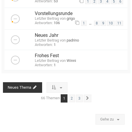
Antworten:
53
1
2
3
4
5
6
Vorstellungsrunde
Letzter Beitrag von
grigo
Antworten:
106
…
1
8
9
10
11
Neues Jahr
Letzter Beitrag von
padrino
Antworten:
1
Frohes Fest
Letzter Beitrag von
Winni
Antworten:
1
Neues Thema
66 Themen
1
2
3
Nächste
Gehe zu