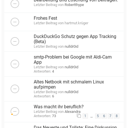
Letzter Beitrag von
Robertthype
Frohes Fest
Letzter Beitrag von
hartmut.krüger
DuckDuckGo Schutz gegen App Tracking
(Beta)
Letzter Beitrag von
nulldr0id
smtp-Problem bei Google mit Aldi-Cam
App
Letzter Beitrag von
nulldr0id
Antworten:
4
Altes Netbook mit schmalem Linux
aufpimpen
Letzter Beitrag von
nulldr0id
Antworten:
6
Was macht ihr beruflich?
Letzter Beitrag von
Alexandra
Antworten:
73
…
1
5
6
7
8
Das Neueste und Tollste: Eine Diskussion