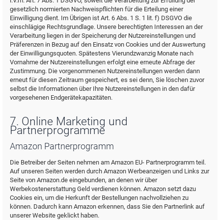
i.V.m. Art. 7 Abs. 1 DSGVO, soweit die Verarbeitung zur Erfüllung der
gesetzlich normierten Nachweispflichten für die Erteilung einer
Einwilligung dient. Im Übrigen ist Art. 6 Abs. 1 S. 1 lit. f) DSGVO die
einschlägige Rechtsgrundlage. Unsere berechtigten Interessen an der
Verarbeitung liegen in der Speicherung der Nutzereinstellungen und
Präferenzen in Bezug auf den Einsatz von Cookies und der Auswertung
der Einwilligungsquoten. Spätestens Vierundzwanzig Monate nach
Vornahme der Nutzereinstellungen erfolgt eine erneute Abfrage der
Zustimmung. Die vorgenommenen Nutzereinstellungen werden dann
erneut für diesen Zeitraum gespeichert, es sei denn, Sie löschen zuvor
selbst die Informationen über Ihre Nutzereinstellungen in den dafür
vorgesehenen Endgerätekapazitäten.
7. Online Marketing und
Partnerprogramme
Amazon Partnerprogramm
Die Betreiber der Seiten nehmen am Amazon EU- Partnerprogramm teil.
Auf unseren Seiten werden durch Amazon Werbeanzeigen und Links zur
Seite von Amazon.de eingebunden, an denen wir über
Werbekostenerstattung Geld verdienen können. Amazon setzt dazu
Cookies ein, um die Herkunft der Bestellungen nachvollziehen zu
können. Dadurch kann Amazon erkennen, dass Sie den Partnerlink auf
unserer Website geklickt haben.