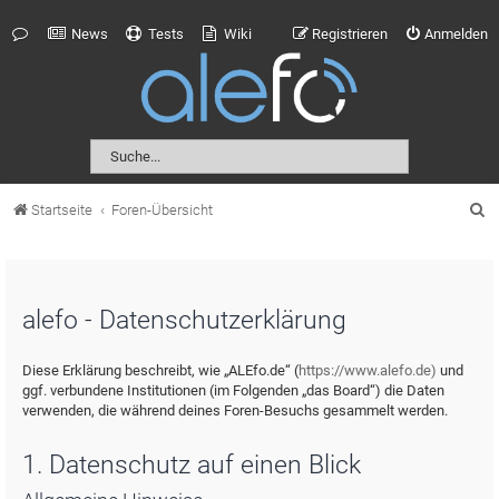
News
Tests
Wiki
Registrieren
Anmelden
S
Startseite
Foren-Übersicht
u
c
h
alefo - Datenschutzerklärung
e
Diese Erklärung beschreibt, wie „ALEfo.de“ (
https://www.alefo.de)
und
ggf. verbundene Institutionen (im Folgenden „das Board“) die Daten
verwenden, die während deines Foren-Besuchs gesammelt werden.
1. Datenschutz auf einen Blick