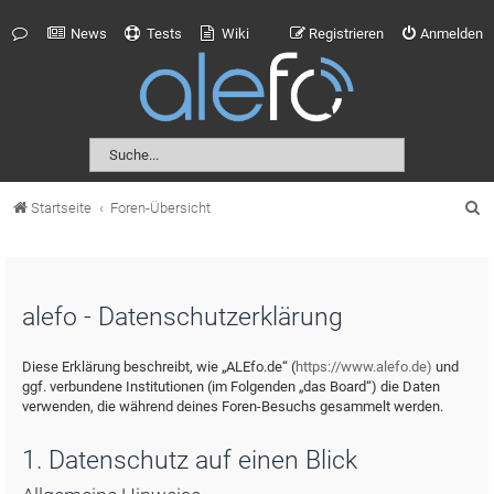
News
Tests
Wiki
Registrieren
Anmelden
S
Startseite
Foren-Übersicht
u
c
h
alefo - Datenschutzerklärung
e
Diese Erklärung beschreibt, wie „ALEfo.de“ (
https://www.alefo.de)
und
ggf. verbundene Institutionen (im Folgenden „das Board“) die Daten
verwenden, die während deines Foren-Besuchs gesammelt werden.
1. Datenschutz auf einen Blick