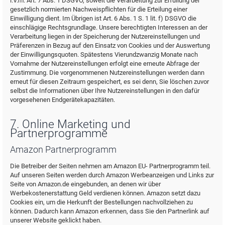
i.V.m. Art. 7 Abs. 1 DSGVO, soweit die Verarbeitung zur Erfüllung der
gesetzlich normierten Nachweispflichten für die Erteilung einer
Einwilligung dient. Im Übrigen ist Art. 6 Abs. 1 S. 1 lit. f) DSGVO die
einschlägige Rechtsgrundlage. Unsere berechtigten Interessen an der
Verarbeitung liegen in der Speicherung der Nutzereinstellungen und
Präferenzen in Bezug auf den Einsatz von Cookies und der Auswertung
der Einwilligungsquoten. Spätestens Vierundzwanzig Monate nach
Vornahme der Nutzereinstellungen erfolgt eine erneute Abfrage der
Zustimmung. Die vorgenommenen Nutzereinstellungen werden dann
erneut für diesen Zeitraum gespeichert, es sei denn, Sie löschen zuvor
selbst die Informationen über Ihre Nutzereinstellungen in den dafür
vorgesehenen Endgerätekapazitäten.
7. Online Marketing und
Partnerprogramme
Amazon Partnerprogramm
Die Betreiber der Seiten nehmen am Amazon EU- Partnerprogramm teil.
Auf unseren Seiten werden durch Amazon Werbeanzeigen und Links zur
Seite von Amazon.de eingebunden, an denen wir über
Werbekostenerstattung Geld verdienen können. Amazon setzt dazu
Cookies ein, um die Herkunft der Bestellungen nachvollziehen zu
können. Dadurch kann Amazon erkennen, dass Sie den Partnerlink auf
unserer Website geklickt haben.