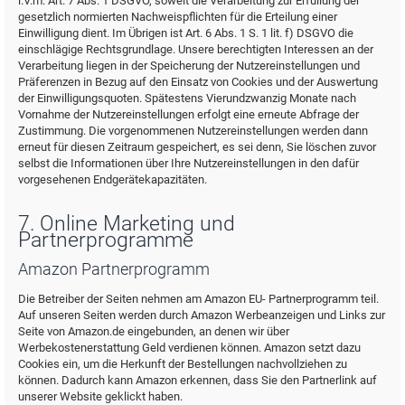
i.V.m. Art. 7 Abs. 1 DSGVO, soweit die Verarbeitung zur Erfüllung der
gesetzlich normierten Nachweispflichten für die Erteilung einer
Einwilligung dient. Im Übrigen ist Art. 6 Abs. 1 S. 1 lit. f) DSGVO die
einschlägige Rechtsgrundlage. Unsere berechtigten Interessen an der
Verarbeitung liegen in der Speicherung der Nutzereinstellungen und
Präferenzen in Bezug auf den Einsatz von Cookies und der Auswertung
der Einwilligungsquoten. Spätestens Vierundzwanzig Monate nach
Vornahme der Nutzereinstellungen erfolgt eine erneute Abfrage der
Zustimmung. Die vorgenommenen Nutzereinstellungen werden dann
erneut für diesen Zeitraum gespeichert, es sei denn, Sie löschen zuvor
selbst die Informationen über Ihre Nutzereinstellungen in den dafür
vorgesehenen Endgerätekapazitäten.
7. Online Marketing und
Partnerprogramme
Amazon Partnerprogramm
Die Betreiber der Seiten nehmen am Amazon EU- Partnerprogramm teil.
Auf unseren Seiten werden durch Amazon Werbeanzeigen und Links zur
Seite von Amazon.de eingebunden, an denen wir über
Werbekostenerstattung Geld verdienen können. Amazon setzt dazu
Cookies ein, um die Herkunft der Bestellungen nachvollziehen zu
können. Dadurch kann Amazon erkennen, dass Sie den Partnerlink auf
unserer Website geklickt haben.