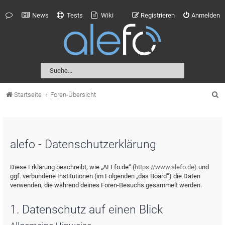
News
Tests
Wiki
Registrieren
Anmelden
S
Startseite
Foren-Übersicht
u
c
h
alefo - Datenschutzerklärung
e
Diese Erklärung beschreibt, wie „ALEfo.de“ (
https://www.alefo.de)
und
ggf. verbundene Institutionen (im Folgenden „das Board“) die Daten
verwenden, die während deines Foren-Besuchs gesammelt werden.
1. Datenschutz auf einen Blick