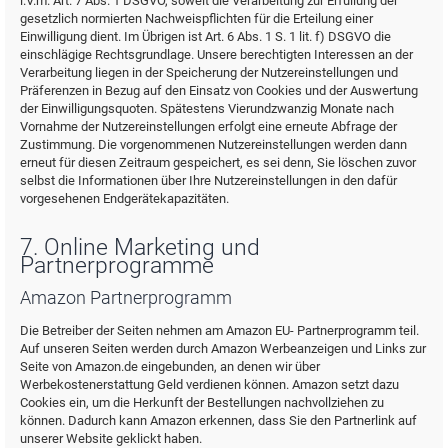
i.V.m. Art. 7 Abs. 1 DSGVO, soweit die Verarbeitung zur Erfüllung der
gesetzlich normierten Nachweispflichten für die Erteilung einer
Einwilligung dient. Im Übrigen ist Art. 6 Abs. 1 S. 1 lit. f) DSGVO die
einschlägige Rechtsgrundlage. Unsere berechtigten Interessen an der
Verarbeitung liegen in der Speicherung der Nutzereinstellungen und
Präferenzen in Bezug auf den Einsatz von Cookies und der Auswertung
der Einwilligungsquoten. Spätestens Vierundzwanzig Monate nach
Vornahme der Nutzereinstellungen erfolgt eine erneute Abfrage der
Zustimmung. Die vorgenommenen Nutzereinstellungen werden dann
erneut für diesen Zeitraum gespeichert, es sei denn, Sie löschen zuvor
selbst die Informationen über Ihre Nutzereinstellungen in den dafür
vorgesehenen Endgerätekapazitäten.
7. Online Marketing und
Partnerprogramme
Amazon Partnerprogramm
Die Betreiber der Seiten nehmen am Amazon EU- Partnerprogramm teil.
Auf unseren Seiten werden durch Amazon Werbeanzeigen und Links zur
Seite von Amazon.de eingebunden, an denen wir über
Werbekostenerstattung Geld verdienen können. Amazon setzt dazu
Cookies ein, um die Herkunft der Bestellungen nachvollziehen zu
können. Dadurch kann Amazon erkennen, dass Sie den Partnerlink auf
unserer Website geklickt haben.