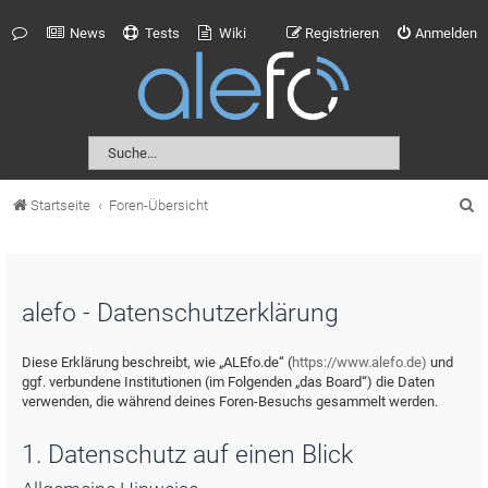
News
Tests
Wiki
Registrieren
Anmelden
S
Startseite
Foren-Übersicht
u
c
h
alefo - Datenschutzerklärung
e
Diese Erklärung beschreibt, wie „ALEfo.de“ (
https://www.alefo.de)
und
ggf. verbundene Institutionen (im Folgenden „das Board“) die Daten
verwenden, die während deines Foren-Besuchs gesammelt werden.
1. Datenschutz auf einen Blick