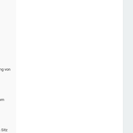
ung von
vom
 Sitz