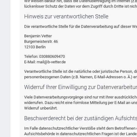
Wir weisen darauf hin, dass die Datenübertragung im Internet (z.
lückenloser Schutz der Daten vor dem Zugriff durch Dritte ist nich
Hinweis zur verantwortlichen Stelle
Die verantwortliche Stelle für die Datenverarbeitung auf dieser We
Benjamin Vetter
Burgemeisterstr. 46
12103 Berlin
Telefon: 030880609470
E-Mail: mail@b-vetter.de
Verantwortliche Stelle ist die natürliche oder juristische Person
personenbezogenen Daten (z.B. Namen, E-Mail-Adressen o. Ä.) en
Widerruf Ihrer Einwilligung zur Datenverarbeitu
Viele Datenverarbeitungsvorgänge sind nur mit Ihrer ausdrücklichen
widerrufen. Dazu reicht eine formlose Mitteilung per E-Mail an u
Widerruf unberührt.
Beschwerderecht bei der zuständigen Aufsicht
Im Falle datenschutzrechtlicher Verstöße steht dem Betroffenen
Aufsichtsbehörde in datenschutzrechtlichen Fragen ist der Lan