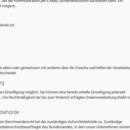
B. bei der Kommunikation per E-Mail) Sicherheitslücken aufweisen kann. Ein
t möglich.
bsite ist:
, die allein oder gemeinsam mit anderen über die Zwecke und Mittel der Verarbeit
tscheidet.
ng
 Einwilligung möglich. Sie können eine bereits erteilte Einwilligung jederzeit
ns. Die Rechtmäßigkeit der bis zum Widerruf erfolgten Datenverarbeitung bleibt 
sbehörde
 ein Beschwerderecht bei der zuständigen Aufsichtsbehörde zu. Zuständige
desdatenschutzbeauftragte des Bundeslandes, in dem unser Unternehmen seinen