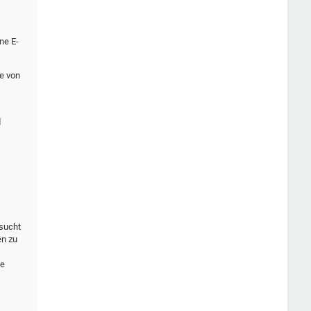
ne E-
ne von
d
esucht
en zu
se