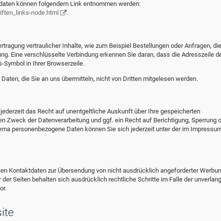
ktdaten können folgendem Link entnommen werden:
ften_links-node.html
.
tragung vertraulicher Inhalte, wie zum Beispiel Bestellungen oder Anfragen, die
ng. Eine verschlüsselte Verbindung erkennen Sie daran, dass die Adresszeile d
s-Symbol in Ihrer Browserzeile.
Daten, die Sie an uns übermitteln, nicht von Dritten mitgelesen werden.
derzeit das Recht auf unentgeltliche Auskunft über Ihre gespeicherten
 Zweck der Datenverarbeitung und ggf. ein Recht auf Berichtigung, Sperrung 
ema personenbezogene Daten können Sie sich jederzeit unter der im Impressu
ten Kontaktdaten zur Übersendung von nicht ausdrücklich angeforderter Werbu
 der Seiten behalten sich ausdrücklich rechtliche Schritte im Falle der unverlan
or.
ite