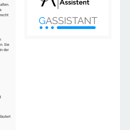
alten.
a
recht
n
n. Sie
in der
d
läutert