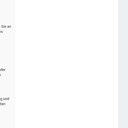
 Sie an
es
oder
m
ng und
gten