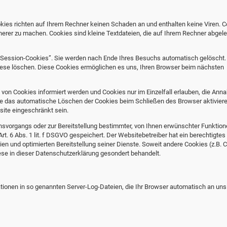
kies richten auf Ihrem Rechner keinen Schaden an und enthalten keine Viren. 
cherer zu machen. Cookies sind kleine Textdateien, die auf Ihrem Rechner abgele
“Session-Cookies”. Sie werden nach Ende Ihres Besuchs automatisch gelöscht.
diese löschen. Diese Cookies ermöglichen es uns, Ihren Browser beim nächsten
 von Cookies informiert werden und Cookies nur im Einzelfall erlauben, die An
ie das automatische Löschen der Cookies beim Schließen des Browser aktiviere
site eingeschränkt sein.
vorgangs oder zur Bereitstellung bestimmter, von Ihnen erwünschter Funktione
t. 6 Abs. 1 lit. f DSGVO gespeichert. Der Websitebetreiber hat ein berechtigtes
ien und optimierten Bereitstellung seiner Dienste. Soweit andere Cookies (z.B. 
ese in dieser Datenschutzerklärung gesondert behandelt.
ationen in so genannten Server-Log-Dateien, die Ihr Browser automatisch an uns