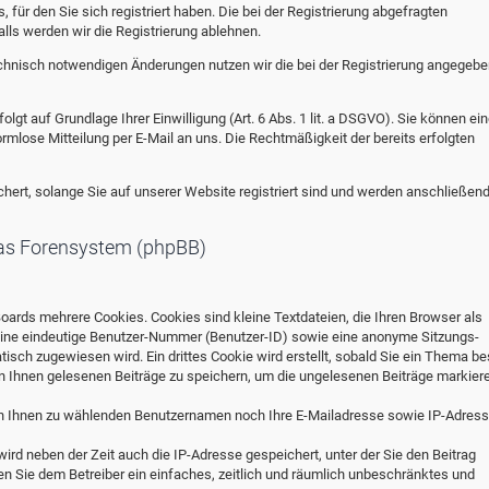
ür den Sie sich registriert haben. Die bei der Registrierung abgefragten
ls werden wir die Registrierung ablehnen.
hnisch notwendigen Änderungen nutzen wir die bei der Registrierung angegebe
lgt auf Grundlage Ihrer Einwilligung (Art. 6 Abs. 1 lit. a DSGVO). Sie können ei
formlose Mitteilung per E-Mail an uns. Die Rechtmäßigkeit der bereits erfolgten
hert, solange Sie auf unserer Website registriert sind und werden anschließen
as Forensystem (phpBB)
oards mehrere Cookies. Cookies sind kleine Textdateien, die Ihren Browser als
 eine eindeutige Benutzer-Nummer (Benutzer-ID) sowie eine anonyme Sitzungs-
ch zugewiesen wird. Ein drittes Cookie wird erstellt, sobald Sie ein Thema b
n Ihnen gelesenen Beiträge zu speichern, um die ungelesenen Beiträge markier
on Ihnen zu wählenden Benutzernamen noch Ihre E-Mailadresse sowie IP-Adres
wird neben der Zeit auch die IP-Adresse gespeichert, unter der Sie den Beitrag
len Sie dem Betreiber ein einfaches, zeitlich und räumlich unbeschränktes und