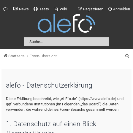
News
Tests
Wiki
Registrieren
Anmelden
S
Startseite
Foren-Übersicht
u
c
h
alefo - Datenschutzerklärung
e
Diese Erklärung beschreibt, wie „ALEfo.de“ (
https://www.alefo.de)
und
ggf. verbundene Institutionen (im Folgenden „das Board“) die Daten
verwenden, die während deines Foren-Besuchs gesammelt werden.
1. Datenschutz auf einen Blick