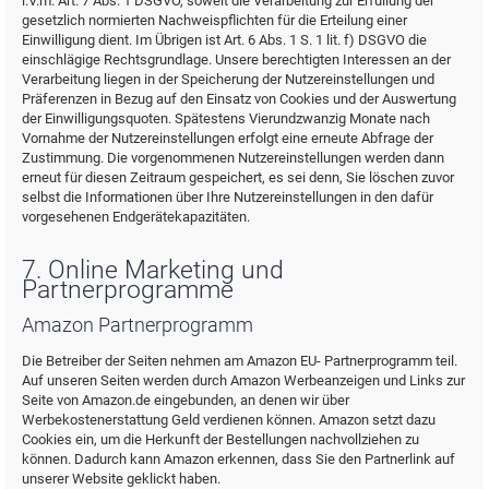
i.V.m. Art. 7 Abs. 1 DSGVO, soweit die Verarbeitung zur Erfüllung der
gesetzlich normierten Nachweispflichten für die Erteilung einer
Einwilligung dient. Im Übrigen ist Art. 6 Abs. 1 S. 1 lit. f) DSGVO die
einschlägige Rechtsgrundlage. Unsere berechtigten Interessen an der
Verarbeitung liegen in der Speicherung der Nutzereinstellungen und
Präferenzen in Bezug auf den Einsatz von Cookies und der Auswertung
der Einwilligungsquoten. Spätestens Vierundzwanzig Monate nach
Vornahme der Nutzereinstellungen erfolgt eine erneute Abfrage der
Zustimmung. Die vorgenommenen Nutzereinstellungen werden dann
erneut für diesen Zeitraum gespeichert, es sei denn, Sie löschen zuvor
selbst die Informationen über Ihre Nutzereinstellungen in den dafür
vorgesehenen Endgerätekapazitäten.
7. Online Marketing und
Partnerprogramme
Amazon Partnerprogramm
Die Betreiber der Seiten nehmen am Amazon EU- Partnerprogramm teil.
Auf unseren Seiten werden durch Amazon Werbeanzeigen und Links zur
Seite von Amazon.de eingebunden, an denen wir über
Werbekostenerstattung Geld verdienen können. Amazon setzt dazu
Cookies ein, um die Herkunft der Bestellungen nachvollziehen zu
können. Dadurch kann Amazon erkennen, dass Sie den Partnerlink auf
unserer Website geklickt haben.