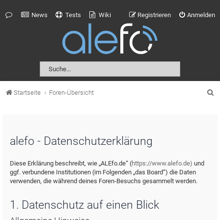
News
Tests
Wiki
Registrieren
Anmelden
S
Startseite
Foren-Übersicht
u
c
h
alefo - Datenschutzerklärung
e
Diese Erklärung beschreibt, wie „ALEfo.de“ (
https://www.alefo.de)
und
ggf. verbundene Institutionen (im Folgenden „das Board“) die Daten
verwenden, die während deines Foren-Besuchs gesammelt werden.
1. Datenschutz auf einen Blick