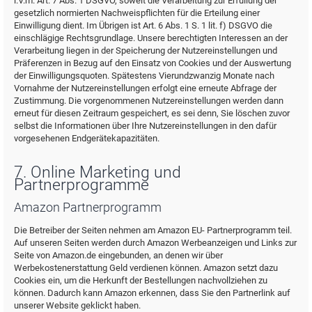
i.V.m. Art. 7 Abs. 1 DSGVO, soweit die Verarbeitung zur Erfüllung der
gesetzlich normierten Nachweispflichten für die Erteilung einer
Einwilligung dient. Im Übrigen ist Art. 6 Abs. 1 S. 1 lit. f) DSGVO die
einschlägige Rechtsgrundlage. Unsere berechtigten Interessen an der
Verarbeitung liegen in der Speicherung der Nutzereinstellungen und
Präferenzen in Bezug auf den Einsatz von Cookies und der Auswertung
der Einwilligungsquoten. Spätestens Vierundzwanzig Monate nach
Vornahme der Nutzereinstellungen erfolgt eine erneute Abfrage der
Zustimmung. Die vorgenommenen Nutzereinstellungen werden dann
erneut für diesen Zeitraum gespeichert, es sei denn, Sie löschen zuvor
selbst die Informationen über Ihre Nutzereinstellungen in den dafür
vorgesehenen Endgerätekapazitäten.
7. Online Marketing und
Partnerprogramme
Amazon Partnerprogramm
Die Betreiber der Seiten nehmen am Amazon EU- Partnerprogramm teil.
Auf unseren Seiten werden durch Amazon Werbeanzeigen und Links zur
Seite von Amazon.de eingebunden, an denen wir über
Werbekostenerstattung Geld verdienen können. Amazon setzt dazu
Cookies ein, um die Herkunft der Bestellungen nachvollziehen zu
können. Dadurch kann Amazon erkennen, dass Sie den Partnerlink auf
unserer Website geklickt haben.