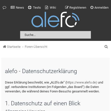
News
Tests
Wiki
Registrieren
Anmelden
S
Startseite
Foren-Übersicht
u
c
h
alefo - Datenschutzerklärung
e
Diese Erklärung beschreibt, wie „ALEfo.de“ (
https://www.alefo.de)
und
ggf. verbundene Institutionen (im Folgenden „das Board“) die Daten
verwenden, die während deines Foren-Besuchs gesammelt werden.
1. Datenschutz auf einen Blick