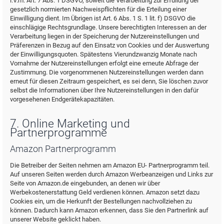
i.V.m. Art. 7 Abs. 1 DSGVO, soweit die Verarbeitung zur Erfüllung der
gesetzlich normierten Nachweispflichten für die Erteilung einer
Einwilligung dient. Im Übrigen ist Art. 6 Abs. 1 S. 1 lit. f) DSGVO die
einschlägige Rechtsgrundlage. Unsere berechtigten Interessen an der
Verarbeitung liegen in der Speicherung der Nutzereinstellungen und
Präferenzen in Bezug auf den Einsatz von Cookies und der Auswertung
der Einwilligungsquoten. Spätestens Vierundzwanzig Monate nach
Vornahme der Nutzereinstellungen erfolgt eine erneute Abfrage der
Zustimmung. Die vorgenommenen Nutzereinstellungen werden dann
erneut für diesen Zeitraum gespeichert, es sei denn, Sie löschen zuvor
selbst die Informationen über Ihre Nutzereinstellungen in den dafür
vorgesehenen Endgerätekapazitäten.
7. Online Marketing und
Partnerprogramme
Amazon Partnerprogramm
Die Betreiber der Seiten nehmen am Amazon EU- Partnerprogramm teil.
Auf unseren Seiten werden durch Amazon Werbeanzeigen und Links zur
Seite von Amazon.de eingebunden, an denen wir über
Werbekostenerstattung Geld verdienen können. Amazon setzt dazu
Cookies ein, um die Herkunft der Bestellungen nachvollziehen zu
können. Dadurch kann Amazon erkennen, dass Sie den Partnerlink auf
unserer Website geklickt haben.