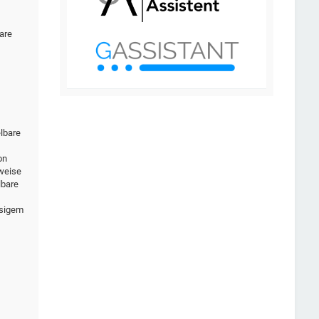
are
elbare
on
rweise
lbare
ssigem