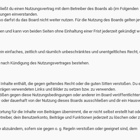
hließt du einen Nutzungsvertrag mit dem Betreiber des Boards ab (im Folgenden
lungen einverstanden.
o darfst du das Board nicht weiter nutzen. Für die Nutzung des Boards gelten je
n und kann von beiden Seiten ohne Einhaltung einer Frist jederzeit gekündigt w
 ein einfaches, zeitlich und räumlich unbeschränktes und unentgeltliches Recht,
h nach Kündigung des Nutzungsvertrages bestehen.
e Inhalte enthält, die gegen geltendes Recht oder die guten Sitten verstoßen. Du e
iträgen verwendeten Links und Bilder zu setzen bzw. zu verwenden.
stößen gegen diese Nutzungsbedingungen oder anderer im Board veröffentlichte
 oder dauerhaft von der Nutzung dieses Boards ausschließen und dir ein Hausv
ung für die Inhalte von Beiträgen übernimmt, die er nicht selbst erstellt hat ode
reiber, dein Benutzerkonto, Beiträge und Funktionen jederzeit zu löschen oder z
e abzuändern, sofern sie gegen o. g. Regeln verstoßen oder geeignet sind, dem