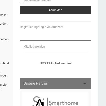
Angemeldet bleiben
weils
erden.
Registrierung/Login via Amazon:
 deinen
Mitglied werden
JETZT Mitglied werden!
rklärst
n
erbot
Unsere Partner
r die
u