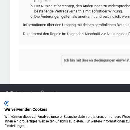
mitgeteilt.
Der Nutzer ist berechtigt, den Änderungen zu widersprech
bestehende Vertragsverhältnis mit sofortiger Wirkung.
Die Änderungen gelten als anerkannt und verbindlich, wen
Informationen über den Umgang mit deinen persönlichen Daten si
Du stimmst den Regeln im folgenden Abschnitt zur Nutzung des 
Startseite
Foren-Übersicht
Legende
Wir verwenden Cookies
Wir können diese zur Analyse unserer Besucherdaten platzieren, um unsere Webse
Amazon ist eine Marke von Amazon.com, Inc.
Ihnen ein großartiges Webseiten-Erlebnis zu bieten. Für weitere Informationen z
Weitere Marken und Markennamen sind Eigentum ihrer jeweiligen Inhaber.
Einstellungen.
© Copyright alefo.de - 2016-2025. Alle Rechte vorbehalten.