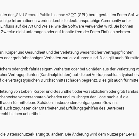
ter der „
GNU General Public License v2
“ (GPL) bereitgestellten Foren-Softw
chige Informationen werden durch die deutschsprachige Community unter
influss auf die Art und Weise, wie die Software verwendet wird. Sie können
Zwecke nicht untersagen oder auf Inhalte fremder Foren Einfluss nehmen.
en, Körper und Gesundheit und der Verletzung wesentlicher Vertragspflichten
hes oder grob fahrlässiges Verhalten zurückzuführen sind. Dies gilt auch für mitt
lichem oder grob fahrlässigem Verhalten oder bei Schäden aus der Verletzung v
her Vertragspflichten (Kardinalpflichten) auf die bei Vertragsschluss typische
die vertragstypischen Durchschnittsschäden begrenzt. Dies gilt auch für mitte
letzung von Leben, Körper und Gesundheit oder vorsätzlichem oder grob fahrlä
ischerweise vorhersehbaren Schäden und im Übrigen der Höhe nach auf die
ilt auch für mittelbare Schäden, insbesondere entgangenen Gewinn.
 auch zugunsten der Mitarbeiter und Erfüllungsgehilfen des Betreibers.
cht bleiben unberührt.
 die Datenschutzerklärung zu ändern. Die Änderung wird dem Nutzer per E-Mail