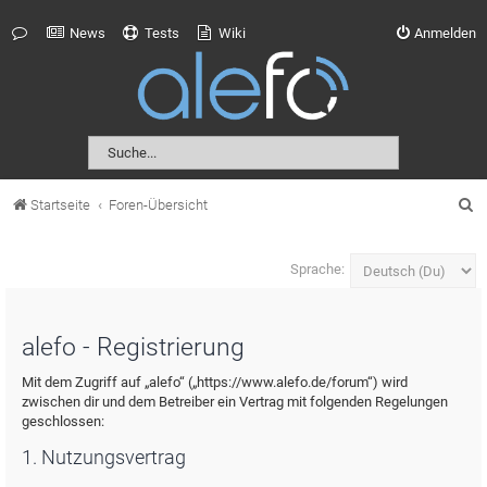
News
Tests
Wiki
Anmelden
S
Startseite
Foren-Übersicht
u
c
Sprache:
h
e
alefo - Registrierung
Mit dem Zugriff auf „alefo“ („https://www.alefo.de/forum“) wird
zwischen dir und dem Betreiber ein Vertrag mit folgenden Regelungen
geschlossen:
1. Nutzungsvertrag