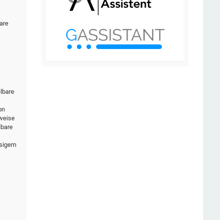
are
elbare
on
rweise
lbare
ssigem