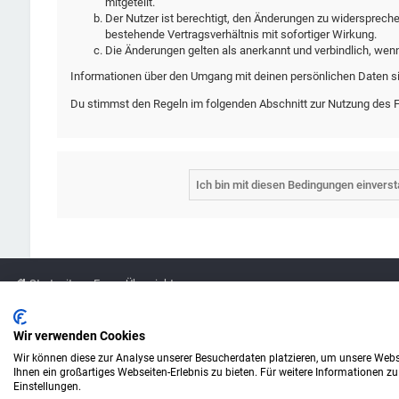
mitgeteilt.
Der Nutzer ist berechtigt, den Änderungen zu widersprech
bestehende Vertragsverhältnis mit sofortiger Wirkung.
Die Änderungen gelten als anerkannt und verbindlich, wen
Informationen über den Umgang mit deinen persönlichen Daten si
Du stimmst den Regeln im folgenden Abschnitt zur Nutzung des 
Startseite
Foren-Übersicht
Legende
Wir verwenden Cookies
Wir können diese zur Analyse unserer Besucherdaten platzieren, um unsere Webse
Amazon ist eine Marke von Amazon.com, Inc.
Ihnen ein großartiges Webseiten-Erlebnis zu bieten. Für weitere Informationen z
Weitere Marken und Markennamen sind Eigentum ihrer jeweiligen Inhaber.
Einstellungen.
© Copyright alefo.de - 2016-2025. Alle Rechte vorbehalten.