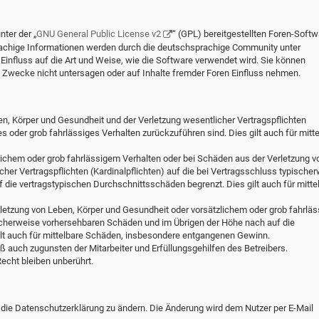
ter der „
GNU General Public License v2
“ (GPL) bereitgestellten Foren-Softw
chige Informationen werden durch die deutschsprachige Community unter
influss auf die Art und Weise, wie die Software verwendet wird. Sie können
Zwecke nicht untersagen oder auf Inhalte fremder Foren Einfluss nehmen.
en, Körper und Gesundheit und der Verletzung wesentlicher Vertragspflichten
hes oder grob fahrlässiges Verhalten zurückzuführen sind. Dies gilt auch für mitt
lichem oder grob fahrlässigem Verhalten oder bei Schäden aus der Verletzung v
her Vertragspflichten (Kardinalpflichten) auf die bei Vertragsschluss typische
die vertragstypischen Durchschnittsschäden begrenzt. Dies gilt auch für mitte
letzung von Leben, Körper und Gesundheit oder vorsätzlichem oder grob fahrlä
ischerweise vorhersehbaren Schäden und im Übrigen der Höhe nach auf die
ilt auch für mittelbare Schäden, insbesondere entgangenen Gewinn.
 auch zugunsten der Mitarbeiter und Erfüllungsgehilfen des Betreibers.
cht bleiben unberührt.
 die Datenschutzerklärung zu ändern. Die Änderung wird dem Nutzer per E-Mail