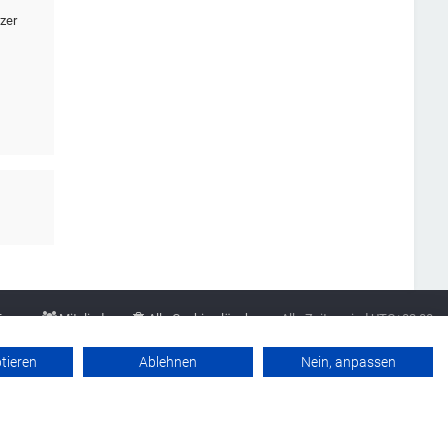
zer
Team
Mitglieder
Alle Cookies löschen
Alle Zeiten sind
UTC+02:00
Datenschutzerklärung
Werbung buchen
Kontakt
Impressum
ptieren
Ablehnen
Nein, anpassen
Powered by
phpBB