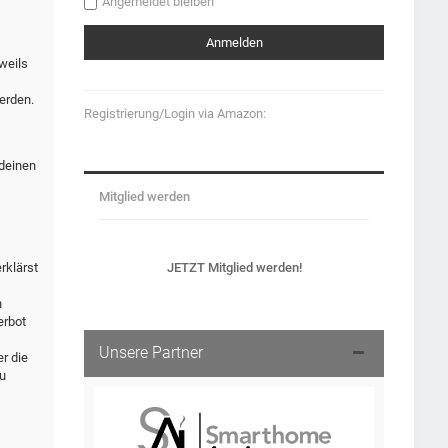
Angemeldet bleiben
weils
erden.
Registrierung/Login via Amazon:
 deinen
Mitglied werden
JETZT Mitglied werden!
rklärst
n
erbot
Unsere Partner
r die
u