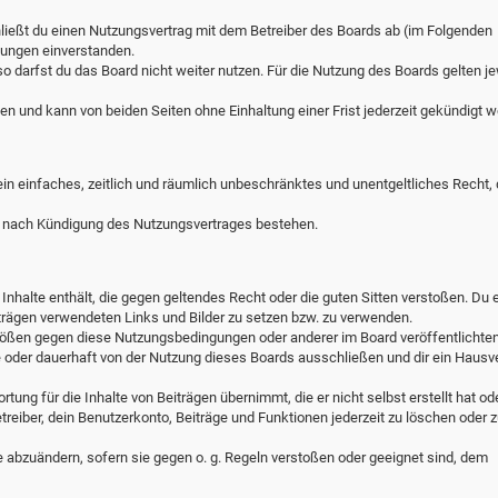
hließt du einen Nutzungsvertrag mit dem Betreiber des Boards ab (im Folgenden
lungen einverstanden.
o darfst du das Board nicht weiter nutzen. Für die Nutzung des Boards gelten je
n und kann von beiden Seiten ohne Einhaltung einer Frist jederzeit gekündigt w
 ein einfaches, zeitlich und räumlich unbeschränktes und unentgeltliches Recht,
h nach Kündigung des Nutzungsvertrages bestehen.
e Inhalte enthält, die gegen geltendes Recht oder die guten Sitten verstoßen. Du e
iträgen verwendeten Links und Bilder zu setzen bzw. zu verwenden.
stößen gegen diese Nutzungsbedingungen oder anderer im Board veröffentlichte
 oder dauerhaft von der Nutzung dieses Boards ausschließen und dir ein Hausv
ung für die Inhalte von Beiträgen übernimmt, die er nicht selbst erstellt hat ode
reiber, dein Benutzerkonto, Beiträge und Funktionen jederzeit zu löschen oder z
e abzuändern, sofern sie gegen o. g. Regeln verstoßen oder geeignet sind, dem