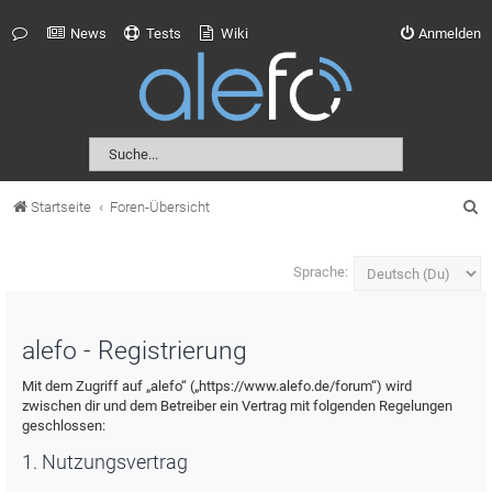
News
Tests
Wiki
Anmelden
S
Startseite
Foren-Übersicht
u
c
Sprache:
h
e
alefo - Registrierung
Mit dem Zugriff auf „alefo“ („https://www.alefo.de/forum“) wird
zwischen dir und dem Betreiber ein Vertrag mit folgenden Regelungen
geschlossen:
1. Nutzungsvertrag