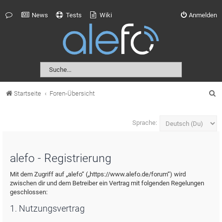
News
Tests
Wiki
Anmelden
S
Startseite
Foren-Übersicht
u
c
Sprache:
h
e
alefo - Registrierung
Mit dem Zugriff auf „alefo“ („https://www.alefo.de/forum“) wird
zwischen dir und dem Betreiber ein Vertrag mit folgenden Regelungen
geschlossen:
1. Nutzungsvertrag