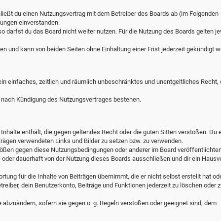
hließt du einen Nutzungsvertrag mit dem Betreiber des Boards ab (im Folgenden
lungen einverstanden.
o darfst du das Board nicht weiter nutzen. Für die Nutzung des Boards gelten je
n und kann von beiden Seiten ohne Einhaltung einer Frist jederzeit gekündigt w
 ein einfaches, zeitlich und räumlich unbeschränktes und unentgeltliches Recht,
h nach Kündigung des Nutzungsvertrages bestehen.
e Inhalte enthält, die gegen geltendes Recht oder die guten Sitten verstoßen. Du e
iträgen verwendeten Links und Bilder zu setzen bzw. zu verwenden.
stößen gegen diese Nutzungsbedingungen oder anderer im Board veröffentlichte
 oder dauerhaft von der Nutzung dieses Boards ausschließen und dir ein Hausv
ung für die Inhalte von Beiträgen übernimmt, die er nicht selbst erstellt hat ode
reiber, dein Benutzerkonto, Beiträge und Funktionen jederzeit zu löschen oder z
e abzuändern, sofern sie gegen o. g. Regeln verstoßen oder geeignet sind, dem