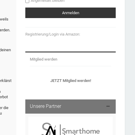
Angemeldet bleiben
weils
erden.
Registrierung/Login via Amazon:
 deinen
Mitglied werden
JETZT Mitglied werden!
rklärst
n
erbot
Unsere Partner
r die
u