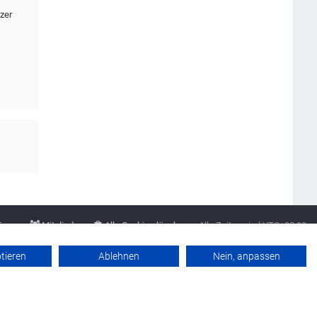
zer
Team
Mitglieder
Alle Cookies löschen
Alle Zeiten sind
UTC+02:00
Datenschutzerklärung
Werbung buchen
Kontakt
Impressum
ptieren
Ablehnen
Nein, anpassen
Powered by
phpBB