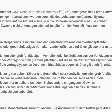
ter der „
GNU General Public License v2
“ (GPL) bereitgestellten Foren-Softw
chige Informationen werden durch die deutschsprachige Community unter
influss auf die Art und Weise, wie die Software verwendet wird. Sie können
Zwecke nicht untersagen oder auf Inhalte fremder Foren Einfluss nehmen.
en, Körper und Gesundheit und der Verletzung wesentlicher Vertragspflichten
hes oder grob fahrlässiges Verhalten zurückzuführen sind. Dies gilt auch für mitt
lichem oder grob fahrlässigem Verhalten oder bei Schäden aus der Verletzung v
her Vertragspflichten (Kardinalpflichten) auf die bei Vertragsschluss typische
die vertragstypischen Durchschnittsschäden begrenzt. Dies gilt auch für mitte
letzung von Leben, Körper und Gesundheit oder vorsätzlichem oder grob fahrlä
ischerweise vorhersehbaren Schäden und im Übrigen der Höhe nach auf die
ilt auch für mittelbare Schäden, insbesondere entgangenen Gewinn.
 auch zugunsten der Mitarbeiter und Erfüllungsgehilfen des Betreibers.
cht bleiben unberührt.
 die Datenschutzerklärung zu ändern. Die Änderung wird dem Nutzer per E-Mail