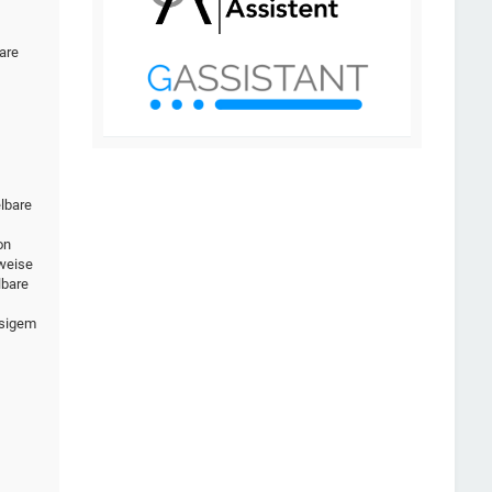
are
elbare
on
rweise
lbare
ssigem