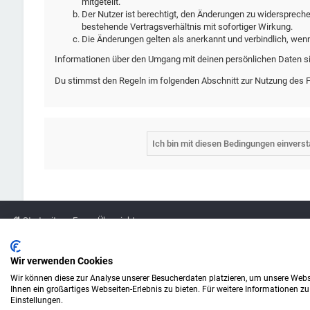
mitgeteilt.
Der Nutzer ist berechtigt, den Änderungen zu widersprech
bestehende Vertragsverhältnis mit sofortiger Wirkung.
Die Änderungen gelten als anerkannt und verbindlich, wen
Informationen über den Umgang mit deinen persönlichen Daten si
Du stimmst den Regeln im folgenden Abschnitt zur Nutzung des 
Startseite
Foren-Übersicht
Legende
Wir verwenden Cookies
Wir können diese zur Analyse unserer Besucherdaten platzieren, um unsere Webse
Amazon ist eine Marke von Amazon.com, Inc.
Ihnen ein großartiges Webseiten-Erlebnis zu bieten. Für weitere Informationen z
Weitere Marken und Markennamen sind Eigentum ihrer jeweiligen Inhaber.
Einstellungen.
© Copyright alefo.de - 2016-2025. Alle Rechte vorbehalten.