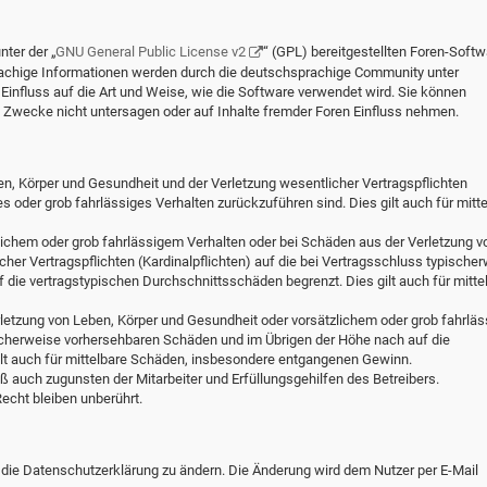
ter der „
GNU General Public License v2
“ (GPL) bereitgestellten Foren-Softw
chige Informationen werden durch die deutschsprachige Community unter
influss auf die Art und Weise, wie die Software verwendet wird. Sie können
Zwecke nicht untersagen oder auf Inhalte fremder Foren Einfluss nehmen.
en, Körper und Gesundheit und der Verletzung wesentlicher Vertragspflichten
hes oder grob fahrlässiges Verhalten zurückzuführen sind. Dies gilt auch für mitt
lichem oder grob fahrlässigem Verhalten oder bei Schäden aus der Verletzung v
her Vertragspflichten (Kardinalpflichten) auf die bei Vertragsschluss typische
die vertragstypischen Durchschnittsschäden begrenzt. Dies gilt auch für mitte
letzung von Leben, Körper und Gesundheit oder vorsätzlichem oder grob fahrlä
ischerweise vorhersehbaren Schäden und im Übrigen der Höhe nach auf die
ilt auch für mittelbare Schäden, insbesondere entgangenen Gewinn.
 auch zugunsten der Mitarbeiter und Erfüllungsgehilfen des Betreibers.
cht bleiben unberührt.
 die Datenschutzerklärung zu ändern. Die Änderung wird dem Nutzer per E-Mail