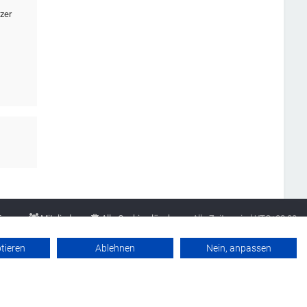
zer
Team
Mitglieder
Alle Cookies löschen
Alle Zeiten sind
UTC+02:00
Datenschutzerklärung
Werbung buchen
Kontakt
Impressum
ptieren
Ablehnen
Nein, anpassen
Powered by
phpBB