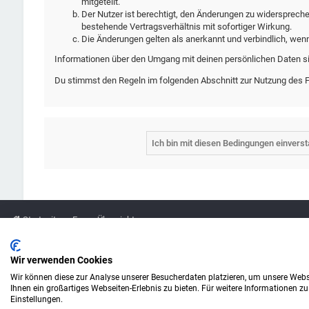
mitgeteilt.
Der Nutzer ist berechtigt, den Änderungen zu widersprech
bestehende Vertragsverhältnis mit sofortiger Wirkung.
Die Änderungen gelten als anerkannt und verbindlich, wen
Informationen über den Umgang mit deinen persönlichen Daten si
Du stimmst den Regeln im folgenden Abschnitt zur Nutzung des 
Startseite
Foren-Übersicht
Legende
Wir verwenden Cookies
Wir können diese zur Analyse unserer Besucherdaten platzieren, um unsere Webse
Amazon ist eine Marke von Amazon.com, Inc.
Ihnen ein großartiges Webseiten-Erlebnis zu bieten. Für weitere Informationen z
Weitere Marken und Markennamen sind Eigentum ihrer jeweiligen Inhaber.
Einstellungen.
© Copyright alefo.de - 2016-2025. Alle Rechte vorbehalten.