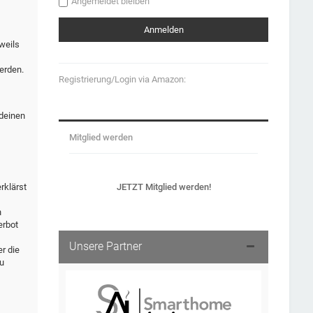
Angemeldet bleiben
weils
erden.
Registrierung/Login via Amazon:
 deinen
Mitglied werden
JETZT Mitglied werden!
rklärst
n
erbot
Unsere Partner
r die
u