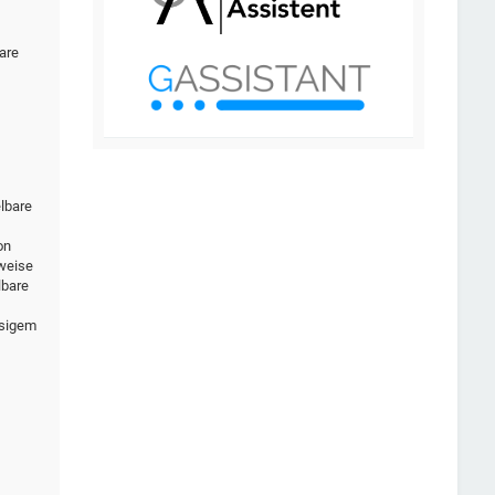
are
elbare
on
rweise
lbare
ssigem