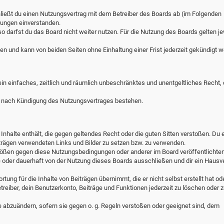
hließt du einen Nutzungsvertrag mit dem Betreiber des Boards ab (im Folgenden
lungen einverstanden.
o darfst du das Board nicht weiter nutzen. Für die Nutzung des Boards gelten je
n und kann von beiden Seiten ohne Einhaltung einer Frist jederzeit gekündigt w
 ein einfaches, zeitlich und räumlich unbeschränktes und unentgeltliches Recht,
h nach Kündigung des Nutzungsvertrages bestehen.
e Inhalte enthält, die gegen geltendes Recht oder die guten Sitten verstoßen. Du e
iträgen verwendeten Links und Bilder zu setzen bzw. zu verwenden.
stößen gegen diese Nutzungsbedingungen oder anderer im Board veröffentlichte
 oder dauerhaft von der Nutzung dieses Boards ausschließen und dir ein Hausv
ung für die Inhalte von Beiträgen übernimmt, die er nicht selbst erstellt hat ode
reiber, dein Benutzerkonto, Beiträge und Funktionen jederzeit zu löschen oder z
e abzuändern, sofern sie gegen o. g. Regeln verstoßen oder geeignet sind, dem