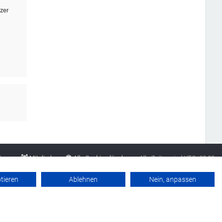
zer
Team
Mitglieder
Alle Cookies löschen
Alle Zeiten sind
UTC+02:00
Datenschutzerklärung
Werbung buchen
Kontakt
Impressum
ptieren
Ablehnen
Nein, anpassen
Powered by
phpBB