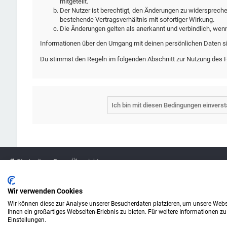
mitgeteilt.
Der Nutzer ist berechtigt, den Änderungen zu widersprech
bestehende Vertragsverhältnis mit sofortiger Wirkung.
Die Änderungen gelten als anerkannt und verbindlich, wen
Informationen über den Umgang mit deinen persönlichen Daten si
Du stimmst den Regeln im folgenden Abschnitt zur Nutzung des 
Startseite
Foren-Übersicht
Legende
Wir verwenden Cookies
Wir können diese zur Analyse unserer Besucherdaten platzieren, um unsere Webse
Amazon ist eine Marke von Amazon.com, Inc.
Ihnen ein großartiges Webseiten-Erlebnis zu bieten. Für weitere Informationen z
Weitere Marken und Markennamen sind Eigentum ihrer jeweiligen Inhaber.
Einstellungen.
© Copyright alefo.de - 2016-2025. Alle Rechte vorbehalten.