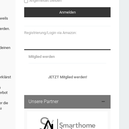
Angemeldet bleiben
weils
erden.
Registrierung/Login via Amazon:
 deinen
Mitglied werden
JETZT Mitglied werden!
rklärst
n
erbot
Unsere Partner
r die
u