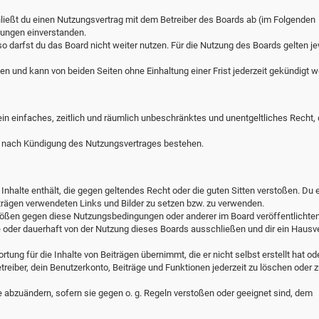
hließt du einen Nutzungsvertrag mit dem Betreiber des Boards ab (im Folgenden
lungen einverstanden.
o darfst du das Board nicht weiter nutzen. Für die Nutzung des Boards gelten je
n und kann von beiden Seiten ohne Einhaltung einer Frist jederzeit gekündigt w
 ein einfaches, zeitlich und räumlich unbeschränktes und unentgeltliches Recht,
h nach Kündigung des Nutzungsvertrages bestehen.
e Inhalte enthält, die gegen geltendes Recht oder die guten Sitten verstoßen. Du e
iträgen verwendeten Links und Bilder zu setzen bzw. zu verwenden.
stößen gegen diese Nutzungsbedingungen oder anderer im Board veröffentlichte
 oder dauerhaft von der Nutzung dieses Boards ausschließen und dir ein Hausv
ung für die Inhalte von Beiträgen übernimmt, die er nicht selbst erstellt hat ode
reiber, dein Benutzerkonto, Beiträge und Funktionen jederzeit zu löschen oder z
e abzuändern, sofern sie gegen o. g. Regeln verstoßen oder geeignet sind, dem