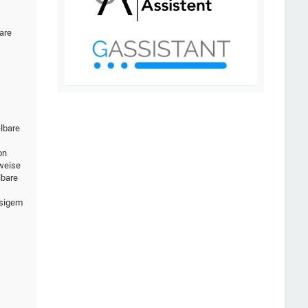
are
elbare
on
rweise
lbare
ssigem