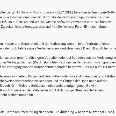
ter der „
GNU General Public License v2
“ (GPL) bereitgestellten Foren-Softw
chige Informationen werden durch die deutschsprachige Community unter
influss auf die Art und Weise, wie die Software verwendet wird. Sie können
Zwecke nicht untersagen oder auf Inhalte fremder Foren Einfluss nehmen.
en, Körper und Gesundheit und der Verletzung wesentlicher Vertragspflichten
hes oder grob fahrlässiges Verhalten zurückzuführen sind. Dies gilt auch für mitt
lichem oder grob fahrlässigem Verhalten oder bei Schäden aus der Verletzung v
her Vertragspflichten (Kardinalpflichten) auf die bei Vertragsschluss typische
die vertragstypischen Durchschnittsschäden begrenzt. Dies gilt auch für mitte
letzung von Leben, Körper und Gesundheit oder vorsätzlichem oder grob fahrlä
ischerweise vorhersehbaren Schäden und im Übrigen der Höhe nach auf die
ilt auch für mittelbare Schäden, insbesondere entgangenen Gewinn.
 auch zugunsten der Mitarbeiter und Erfüllungsgehilfen des Betreibers.
cht bleiben unberührt.
 die Datenschutzerklärung zu ändern. Die Änderung wird dem Nutzer per E-Mail