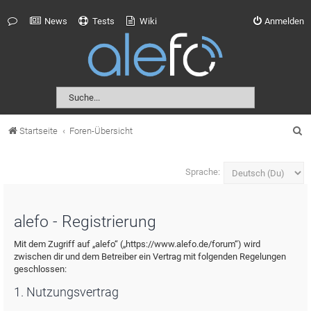
News
Tests
Wiki
Anmelden
S
Startseite
Foren-Übersicht
u
c
Sprache:
h
e
alefo - Registrierung
Mit dem Zugriff auf „alefo“ („https://www.alefo.de/forum“) wird
zwischen dir und dem Betreiber ein Vertrag mit folgenden Regelungen
geschlossen:
1. Nutzungsvertrag