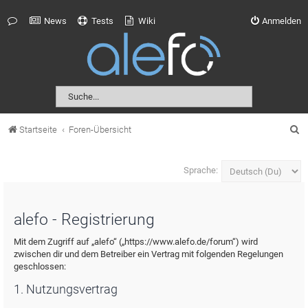
News
Tests
Wiki
Anmelden
S
Startseite
Foren-Übersicht
u
c
Sprache:
h
e
alefo - Registrierung
Mit dem Zugriff auf „alefo“ („https://www.alefo.de/forum“) wird
zwischen dir und dem Betreiber ein Vertrag mit folgenden Regelungen
geschlossen:
1. Nutzungsvertrag