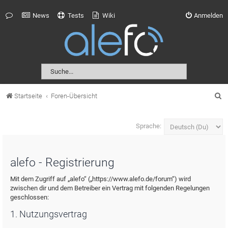
News
Tests
Wiki
Anmelden
S
Startseite
Foren-Übersicht
u
c
Sprache:
h
e
alefo - Registrierung
Mit dem Zugriff auf „alefo“ („https://www.alefo.de/forum“) wird
zwischen dir und dem Betreiber ein Vertrag mit folgenden Regelungen
geschlossen:
1. Nutzungsvertrag