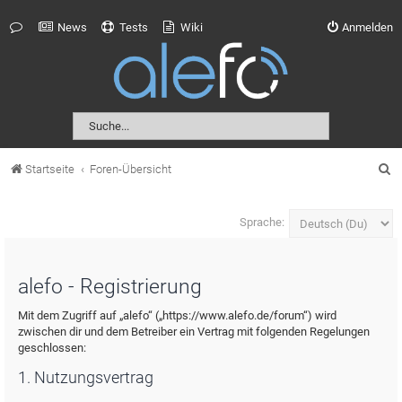
News
Tests
Wiki
Anmelden
S
Startseite
Foren-Übersicht
u
c
Sprache:
h
e
alefo - Registrierung
Mit dem Zugriff auf „alefo“ („https://www.alefo.de/forum“) wird
zwischen dir und dem Betreiber ein Vertrag mit folgenden Regelungen
geschlossen:
1. Nutzungsvertrag