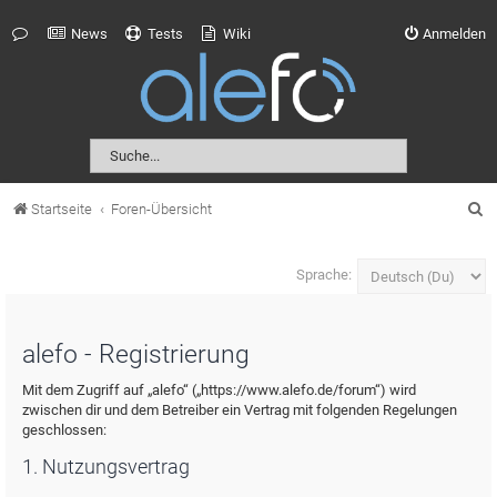
News
Tests
Wiki
Anmelden
S
Startseite
Foren-Übersicht
u
c
Sprache:
h
e
alefo - Registrierung
Mit dem Zugriff auf „alefo“ („https://www.alefo.de/forum“) wird
zwischen dir und dem Betreiber ein Vertrag mit folgenden Regelungen
geschlossen:
1. Nutzungsvertrag