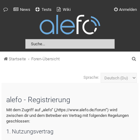
News
Tests
Wiki
Anmelden
S
Startseite
Foren-Übersicht
u
c
Sprache:
h
e
alefo - Registrierung
Mit dem Zugriff auf „alefo“ („https://www.alefo.de/forum“) wird
zwischen dir und dem Betreiber ein Vertrag mit folgenden Regelungen
geschlossen:
1. Nutzungsvertrag