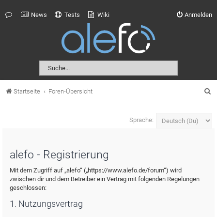
News
Tests
Wiki
Anmelden
S
Startseite
Foren-Übersicht
u
c
Sprache:
h
e
alefo - Registrierung
Mit dem Zugriff auf „alefo“ („https://www.alefo.de/forum“) wird
zwischen dir und dem Betreiber ein Vertrag mit folgenden Regelungen
geschlossen:
1. Nutzungsvertrag