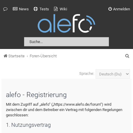
News
Tests
Wiki
Anmelden
S
Startseite
Foren-Übersicht
u
c
Sprache:
h
e
alefo - Registrierung
Mit dem Zugriff auf „alefo“ („https://www.alefo.de/forum“) wird
zwischen dir und dem Betreiber ein Vertrag mit folgenden Regelungen
geschlossen:
1. Nutzungsvertrag