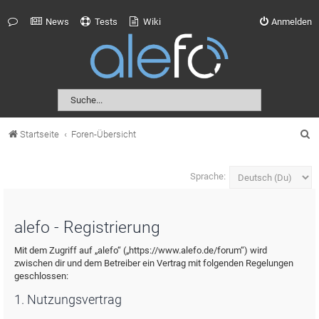
News
Tests
Wiki
Anmelden
S
Startseite
Foren-Übersicht
u
c
Sprache:
h
e
alefo - Registrierung
Mit dem Zugriff auf „alefo“ („https://www.alefo.de/forum“) wird
zwischen dir und dem Betreiber ein Vertrag mit folgenden Regelungen
geschlossen:
1. Nutzungsvertrag