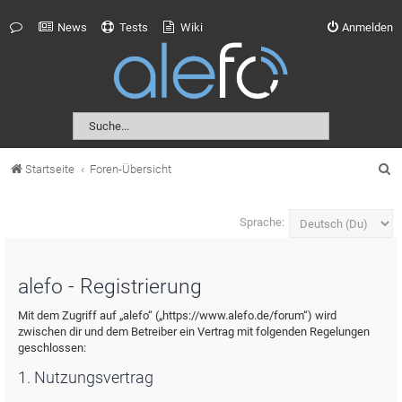
News
Tests
Wiki
Anmelden
S
Startseite
Foren-Übersicht
u
c
Sprache:
h
e
alefo - Registrierung
Mit dem Zugriff auf „alefo“ („https://www.alefo.de/forum“) wird
zwischen dir und dem Betreiber ein Vertrag mit folgenden Regelungen
geschlossen:
1. Nutzungsvertrag