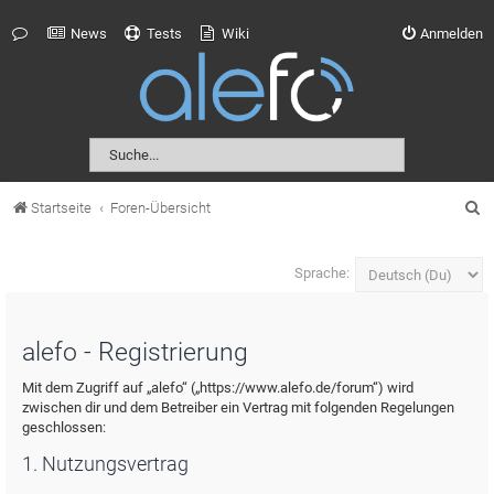
News
Tests
Wiki
Anmelden
S
Startseite
Foren-Übersicht
u
c
Sprache:
h
e
alefo - Registrierung
Mit dem Zugriff auf „alefo“ („https://www.alefo.de/forum“) wird
zwischen dir und dem Betreiber ein Vertrag mit folgenden Regelungen
geschlossen:
1. Nutzungsvertrag