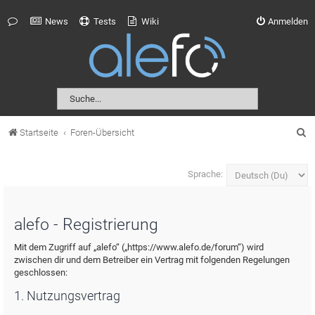
News
Tests
Wiki
Anmelden
S
Startseite
Foren-Übersicht
u
c
Sprache:
h
e
alefo - Registrierung
Mit dem Zugriff auf „alefo“ („https://www.alefo.de/forum“) wird
zwischen dir und dem Betreiber ein Vertrag mit folgenden Regelungen
geschlossen:
1. Nutzungsvertrag