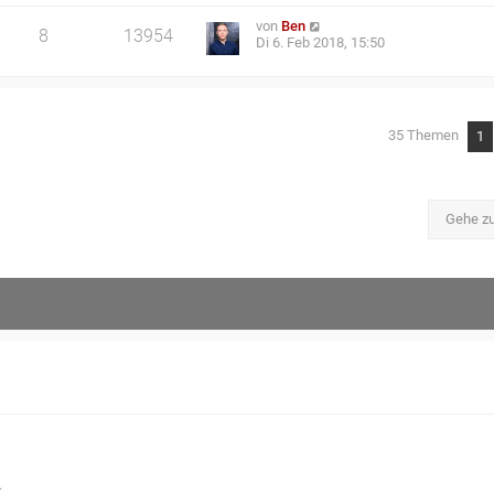
von
Ben
8
13954
Di 6. Feb 2018, 15:50
35 Themen
1
Gehe z
.