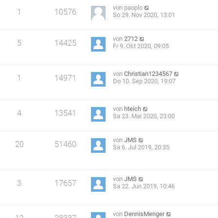
von
paoplo
1
10576
So 29. Nov 2020, 13:01
von
2712
5
14425
Fr 9. Okt 2020, 09:05
von
Christian1234567
1
14971
Do 10. Sep 2020, 19:07
von
hteich
4
13541
Sa 23. Mai 2020, 23:00
von
JMS
20
51460
Sa 6. Jul 2019, 20:35
von
JMS
3
17657
Sa 22. Jun 2019, 10:46
von
DennisMenger