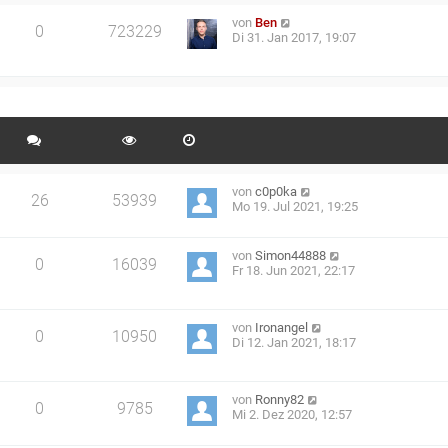
von
Ben
0
723229
Di 31. Jan 2017, 19:07
von
c0p0ka
26
53939
Mo 19. Jul 2021, 19:25
von
Simon44888
0
16039
Fr 18. Jun 2021, 22:17
von
Ironangel
0
10950
Di 12. Jan 2021, 18:17
von
Ronny82
0
9785
Mi 2. Dez 2020, 12:57