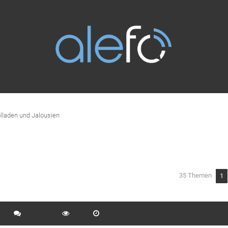
lladen und Jalousien
35 Themen
1
eiterte Suche