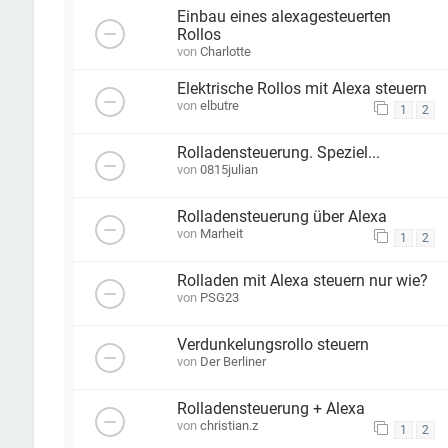
Einbau eines alexagesteuerten
Rollos
von
Charlotte
Elektrische Rollos mit Alexa steuern
von
elbutre
1
2
Rolladensteuerung. Speziel...
von
0815julian
Rolladensteuerung über Alexa
von
Marheit
1
2
Rolladen mit Alexa steuern nur wie?
von
PSG23
Verdunkelungsrollo steuern
von
Der Berliner
Rolladensteuerung + Alexa
von
christian.z
1
2