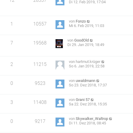
12
28337
Di 12. Feb 2019, 17:04
von
Fonzo
1
10557
Mi 6. Feb 2019, 11:03
von
GoodOld
7
19568
Di 29. Jan 2019, 18:49
von
hartmut.krüger
2
11215
So 6. Jan 2019, 22:58
von
uwaldmann
0
9523
So 23. Dez 2018, 17:37
von
Grani 57
3
11408
Sa 22. Dez 2018, 15:35
von
Skywalker_Waltrop
0
9217
Di 11. Dez 2018, 08:45