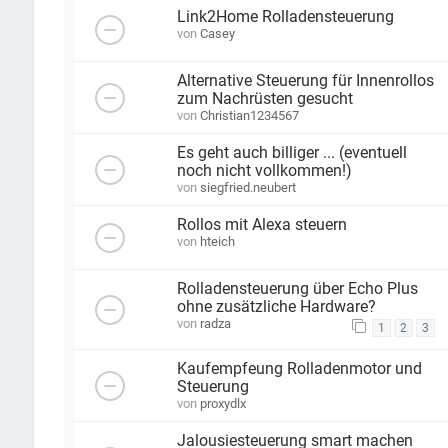
Link2Home Rolladensteuerung
von
Casey
Alternative Steuerung für Innenrollos
zum Nachrüsten gesucht
von
Christian1234567
Es geht auch billiger ... (eventuell
noch nicht vollkommen!)
von
siegfried.neubert
Rollos mit Alexa steuern
von
hteich
Rolladensteuerung über Echo Plus
ohne zusätzliche Hardware?
von
radza
1
2
3
Kaufempfeung Rolladenmotor und
Steuerung
von
proxydlx
Jalousiesteuerung smart machen