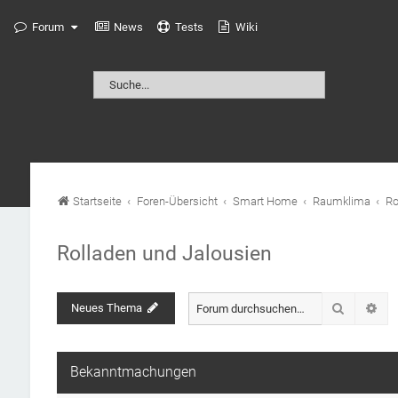
Forum
News
Tests
Wiki
Startseite
Foren-Übersicht
Smart Home
Raumklima
Ro
Rolladen und Jalousien
Suche
Neues Thema
Erw
Bekanntmachungen