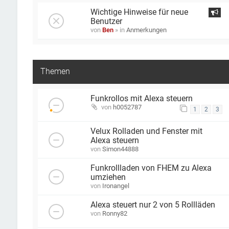
Wichtige Hinweise für neue
Benutzer
von
Ben
» in
Anmerkungen
Themen
Funkrollos mit Alexa steuern
von
h0052787
1
2
3
Velux Rolladen und Fenster mit
Alexa steuern
von
Simon44888
Funkrollladen von FHEM zu Alexa
umziehen
von
Ironangel
Alexa steuert nur 2 von 5 Rollläden
von
Ronny82