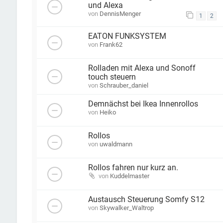
und Alexa
von
DennisMenger
1
2
EATON FUNKSYSTEM
von
Frank62
Rolladen mit Alexa und Sonoff
touch steuern
von
Schrauber_daniel
Demnächst bei Ikea Innenrollos
von
Heiko
Rollos
von
uwaldmann
Rollos fahren nur kurz an.
von
Kuddelmaster
Austausch Steuerung Somfy S12
von
Skywalker_Waltrop