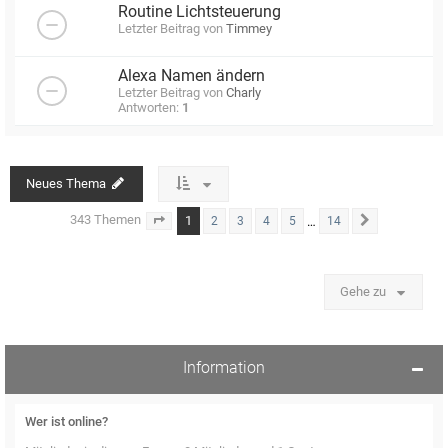
Routine Lichtsteuerung
Letzter Beitrag von
Timmey
Alexa Namen ändern
Letzter Beitrag von
Charly
Antworten:
1
Neues Thema
343 Themen
1
…
2
3
4
5
14
Seite
1
von
14
Nächste
Gehe zu
Information
Wer ist online?