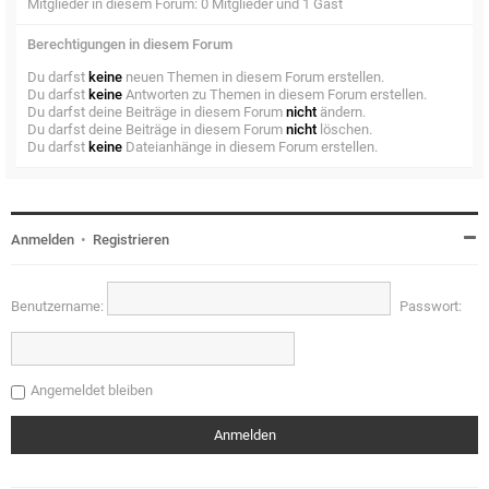
Mitglieder in diesem Forum: 0 Mitglieder und 1 Gast
Berechtigungen in diesem Forum
Du darfst
keine
neuen Themen in diesem Forum erstellen.
Du darfst
keine
Antworten zu Themen in diesem Forum erstellen.
Du darfst deine Beiträge in diesem Forum
nicht
ändern.
Du darfst deine Beiträge in diesem Forum
nicht
löschen.
Du darfst
keine
Dateianhänge in diesem Forum erstellen.
Anmelden
•
Registrieren
Benutzername:
Passwort:
Angemeldet bleiben