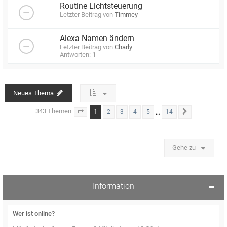
Routine Lichtsteuerung
Letzter Beitrag von
Timmey
Alexa Namen ändern
Letzter Beitrag von
Charly
Antworten:
1
Neues Thema
343 Themen
1
…
2
3
4
5
14
Seite
1
von
14
Nächste
Gehe zu
Information
Wer ist online?