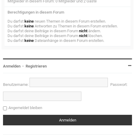
Mitglieder in diesem Forum: 0 Mitglieder und 2 Gäste
Berechtigungen in diesem Forum
Du darfst
keine
neuen Themen in diesem Forum erstellen.
Du darfst
keine
Antworten zu Themen in diesem Forum erstellen.
Du darfst deine Beiträge in diesem Forum
nicht
ändern.
Du darfst deine Beiträge in diesem Forum
nicht
löschen.
Du darfst
keine
Dateianhänge in diesem Forum erstellen.
Anmelden
•
Registrieren
Benutzername:
Passwort:
Angemeldet bleiben