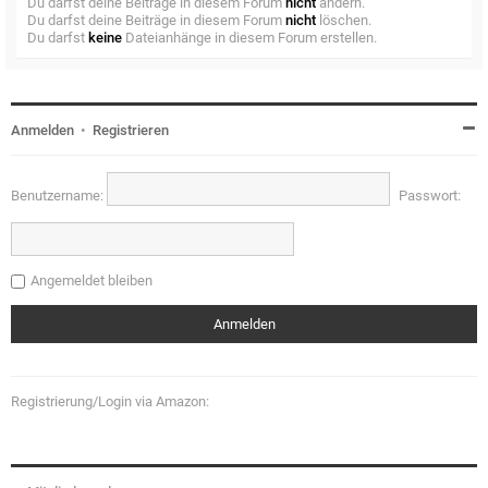
Du darfst deine Beiträge in diesem Forum
nicht
ändern.
Du darfst deine Beiträge in diesem Forum
nicht
löschen.
Du darfst
keine
Dateianhänge in diesem Forum erstellen.
Anmelden
•
Registrieren
Benutzername:
Passwort:
Angemeldet bleiben
Registrierung/Login via Amazon: