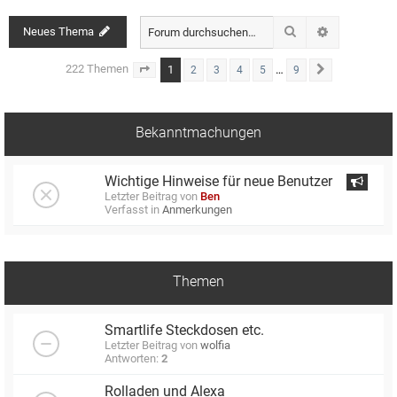
Suche
Neues Thema
Erweiterte S
222 Themen
1
…
2
3
4
5
9
Seite
1
von
9
Nächste
Bekanntmachungen
Wichtige Hinweise für neue Benutzer
Letzter Beitrag von
Ben
Verfasst in
Anmerkungen
Themen
Smartlife Steckdosen etc.
Letzter Beitrag von
wolfia
Antworten:
2
Rolladen und Alexa