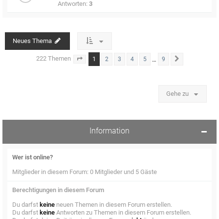
Antworten:
3
Neues Thema
222 Themen
1
…
2
3
4
5
9
Seite
1
von
9
Nächste
Gehe zu
Information
Wer ist online?
Mitglieder in diesem Forum: 0 Mitglieder und 5 Gäste
Berechtigungen in diesem Forum
Du darfst
keine
neuen Themen in diesem Forum erstellen.
Du darfst
keine
Antworten zu Themen in diesem Forum erstellen.