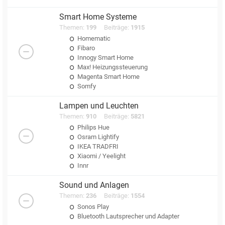
Smart Home Systeme
Themen:
199
Beiträge:
1915
Homematic
Fibaro
Innogy Smart Home
Max! Heizungssteuerung
Magenta Smart Home
Somfy
Lampen und Leuchten
Themen:
910
Beiträge:
5821
Philips Hue
Osram Lightify
IKEA TRADFRI
Xiaomi / Yeelight
Innr
Sound und Anlagen
Themen:
236
Beiträge:
1554
Sonos Play
Bluetooth Lautsprecher und Adapter