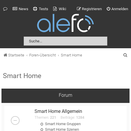
News
Tests
Wiki
Registrieren
Anmelden
S
Startseite
Foren-Übersicht
Smart Home
u
c
Smart Home
h
e
Forum
Smart Home Allgemein
Themen:
221
Beiträge:
1284
Smart Home Gruppen
Smart Home Szenen