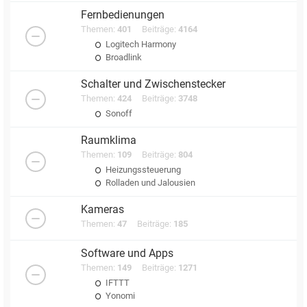
Fernbedienungen
Themen:
401
Beiträge:
4164
Logitech Harmony
Broadlink
Schalter und Zwischenstecker
Themen:
424
Beiträge:
3748
Sonoff
Raumklima
Themen:
109
Beiträge:
804
Heizungssteuerung
Rolladen und Jalousien
Kameras
Themen:
47
Beiträge:
185
Software und Apps
Themen:
149
Beiträge:
1271
IFTTT
Yonomi