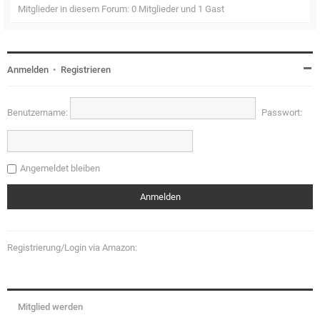
Mitglieder in diesem Forum: 0 Mitglieder und 1 Gast
Anmelden
•
Registrieren
Benutzername:
Passwort:
Angemeldet bleiben
Registrierung/Login via Amazon:
Mitglied werden