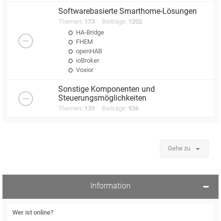
Softwarebasierte Smarthome-Lösungen
Themen:
173
Beiträge:
1202
HA-Bridge
FHEM
openHAB
ioBroker
Voxior
Sonstige Komponenten und
Steuerungsmöglichkeiten
Themen:
139
Beiträge:
936
Gehe zu
Information
Wer ist online?