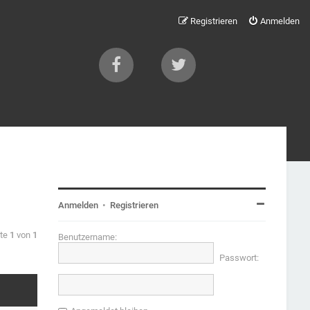
Registrieren
Anmelden
Anmelden
•
Registrieren
ite
1
von
1
Benutzername:
Passwort: