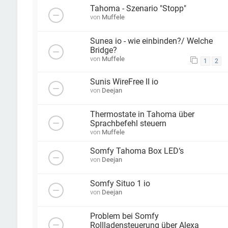
Tahoma - Szenario "Stopp"
von
Muffele
Sunea io - wie einbinden?/ Welche
Bridge?
von
Muffele
1
2
Sunis WireFree II io
von
Deejan
Thermostate in Tahoma über
Sprachbefehl steuern
von
Muffele
Somfy Tahoma Box LED‘s
von
Deejan
Somfy Situo 1 io
von
Deejan
Problem bei Somfy
Rollladensteuerung über Alexa