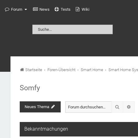
Forum
News
Tests
Wiki
Startseite
Foren-Übersicht
Smart Home
Smart Home Sy
Somfy
Suche
Neues Thema
Erw
Bekanntmachungen