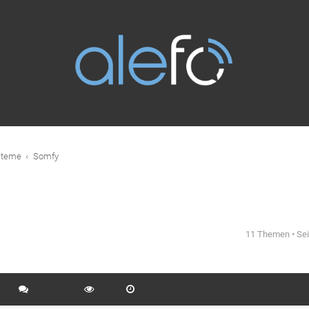
steme
Somfy
11 Themen • Se
eiterte Suche