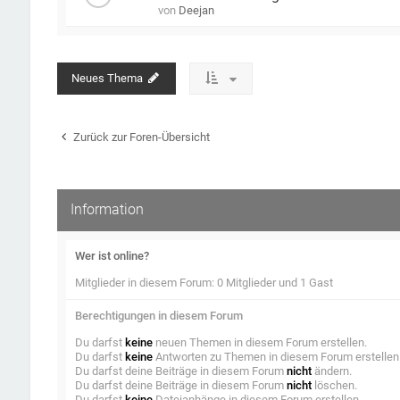
von
Deejan
Neues Thema
Zurück zur Foren-Übersicht
Information
Wer ist online?
Mitglieder in diesem Forum: 0 Mitglieder und 1 Gast
Berechtigungen in diesem Forum
Du darfst
keine
neuen Themen in diesem Forum erstellen.
Du darfst
keine
Antworten zu Themen in diesem Forum erstellen
Du darfst deine Beiträge in diesem Forum
nicht
ändern.
Du darfst deine Beiträge in diesem Forum
nicht
löschen.
Du darfst
keine
Dateianhänge in diesem Forum erstellen.