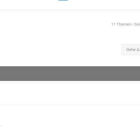
11 Themen • Se
Gehe z
.