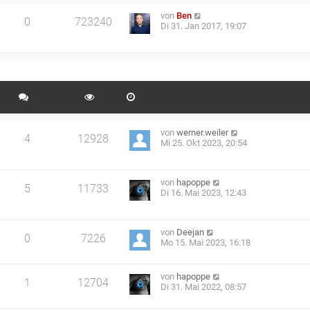
von
Ben
0
723240
Di 31. Jan 2017, 19:07
von
werner.weiler
4
12928
Mi 25. Okt 2023, 20:54
von
hapoppe
5
11733
Di 16. Mai 2023, 12:43
von
Deejan
0
7226
Mo 15. Mai 2023, 16:18
von
hapoppe
1
12704
Di 31. Mai 2022, 08:57