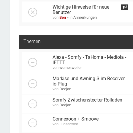
Wichtige Hinweise für neue
Benutzer
von
Ben
» in
Anmerkungen
Themen
Alexa - Somfy - TaHoma - Mediola -
IFTTT
von
werner.weiler
Markise und Awning Slim Receiver
io Plug
von
Deejan
Somfy Zwischenstecker Rolladen
von
Deejan
Connexoon + Smoove
von
Lucascoco