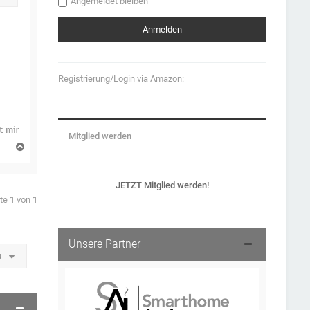
Angemeldet bleiben
Registrierung/Login via Amazon:
Mitglied werden
N
a
c
h
JETZT Mitglied werden!
o
b
ite
1
von
1
e
n
Unsere Partner
u