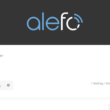
en
?
1 Beitrag • Se
Suche
Erweiterte Suche