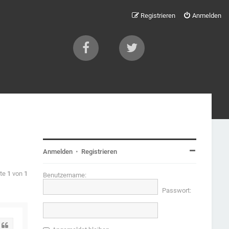
Registrieren
Anmelden
Anmelden
•
Registrieren
ite
1
von
1
Benutzername:
Passwort:
Zitat