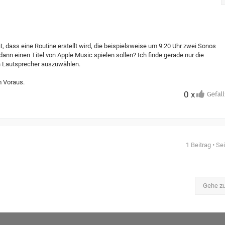
t, dass eine Routine erstellt wird, die beispielsweise um 9:20 Uhr zwei Sonos
dann einen Titel von Apple Music spielen sollen? Ich finde gerade nur die
en Lautsprecher auszuwählen.
m Voraus.
0 x
1 Beitrag • Se
Gehe z