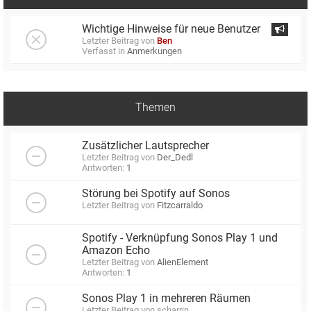
Wichtige Hinweise für neue Benutzer
Letzter Beitrag von
Ben
Verfasst in
Anmerkungen
Themen
Zusätzlicher Lautsprecher
Letzter Beitrag von
Der_Dedl
Antworten:
1
Störung bei Spotify auf Sonos
Letzter Beitrag von
Fitzcarraldo
Spotify - Verknüpfung Sonos Play 1 und
Amazon Echo
Letzter Beitrag von
AlienElement
Antworten:
1
Sonos Play 1 in mehreren Räumen
Letzter Beitrag von
scharrin