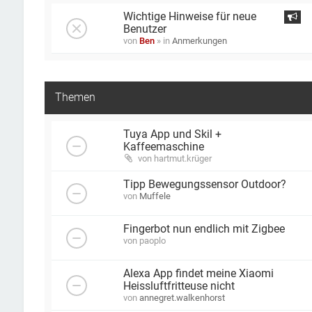
Wichtige Hinweise für neue
Benutzer
von
Ben
» in
Anmerkungen
Themen
Tuya App und Skil +
Kaffeemaschine
von
hartmut.krüger
Tipp Bewegungssensor Outdoor?
von
Muffele
Fingerbot nun endlich mit Zigbee
von
paoplo
Alexa App findet meine Xiaomi
Heissluftfritteuse nicht
von
annegret.walkenhorst