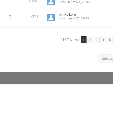
1
15202
Fr 29. Jan 2021, 23:45
von
Haiko
3
9921
Do 7. Jan 2021, 19:13
139 Themen
1
2
3
4
5
Gehe z