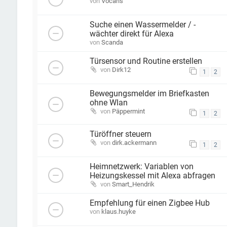
von
Vocaris
Suche einen Wassermelder / -
wächter direkt für Alexa
von
Scanda
Türsensor und Routine erstellen
von
Dirk12
1
2
Bewegungsmelder im Briefkasten
ohne Wlan
von
Päppermint
1
2
Türöffner steuern
von
dirk.ackermann
1
2
Heimnetzwerk: Variablen von
Heizungskessel mit Alexa abfragen
von
Smart_Hendrik
Empfehlung für einen Zigbee Hub
von
klaus.huyke