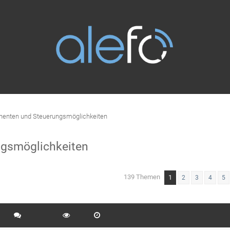
enten und Steuerungsmöglichkeiten
gsmöglichkeiten
139 Themen
1
eiterte Suche
2
3
4
5