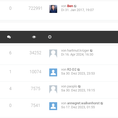
von
Ben
0
722991
Di 31. Jan 2017, 19:07
von
hartmut.krüger
6
34252
Di 16. Apr 2024, 16:30
von
R2-D2
1
10074
Sa 30. Dez 2023, 23:53
von
paoplo
4
7575
Sa 30. Dez 2023, 19:15
von
annegret.walkenhorst
0
7541
So 17. Dez 2023, 01:55