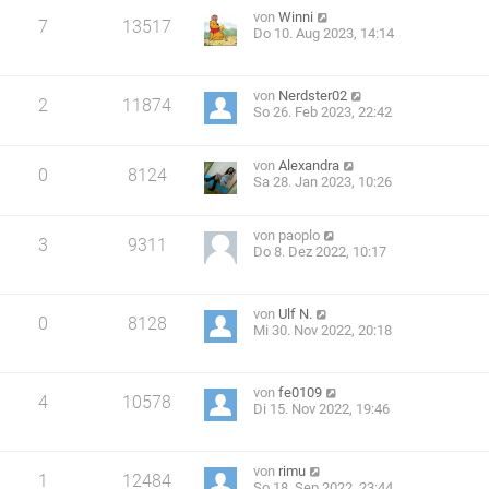
von
Winni
7
13517
Do 10. Aug 2023, 14:14
von
Nerdster02
2
11874
So 26. Feb 2023, 22:42
von
Alexandra
0
8124
Sa 28. Jan 2023, 10:26
von
paoplo
3
9311
Do 8. Dez 2022, 10:17
von
Ulf N.
0
8128
Mi 30. Nov 2022, 20:18
von
fe0109
4
10578
Di 15. Nov 2022, 19:46
von
rimu
1
12484
So 18. Sep 2022, 23:44