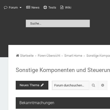
Forum
News
Tests
Wiki
Startseite
Foren-Übersicht
Smart Home
Sonstige Kompon
Sonstige Komponenten und Steuerun
Suche
Neues Thema
Erw
Bekanntmachungen