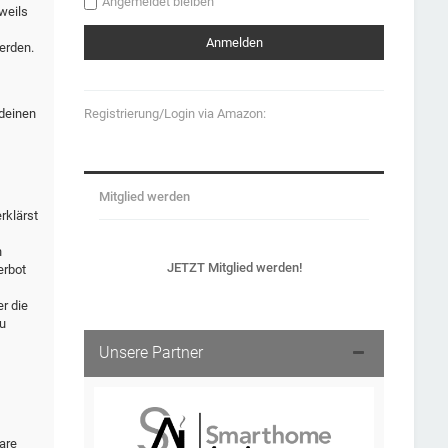
Angemeldet bleiben
weils
erden.
Registrierung/Login via Amazon:
 deinen
Mitglied werden
rklärst
n
JETZT Mitglied werden!
erbot
r die
u
Unsere Partner
are