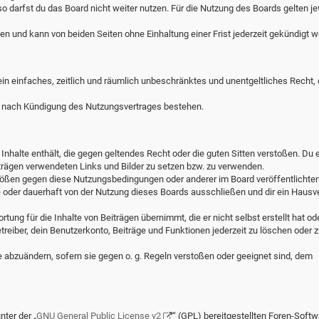
o darfst du das Board nicht weiter nutzen. Für die Nutzung des Boards gelten je
n und kann von beiden Seiten ohne Einhaltung einer Frist jederzeit gekündigt w
 ein einfaches, zeitlich und räumlich unbeschränktes und unentgeltliches Recht,
h nach Kündigung des Nutzungsvertrages bestehen.
e Inhalte enthält, die gegen geltendes Recht oder die guten Sitten verstoßen. Du e
iträgen verwendeten Links und Bilder zu setzen bzw. zu verwenden.
stößen gegen diese Nutzungsbedingungen oder anderer im Board veröffentlichte
 oder dauerhaft von der Nutzung dieses Boards ausschließen und dir ein Hausv
ung für die Inhalte von Beiträgen übernimmt, die er nicht selbst erstellt hat ode
reiber, dein Benutzerkonto, Beiträge und Funktionen jederzeit zu löschen oder z
e abzuändern, sofern sie gegen o. g. Regeln verstoßen oder geeignet sind, dem
ter der „
GNU General Public License v2
“ (GPL) bereitgestellten Foren-Softw