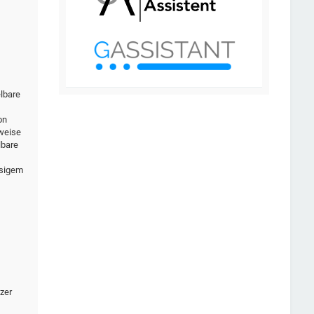
elbare
on
rweise
lbare
ssigem
zer