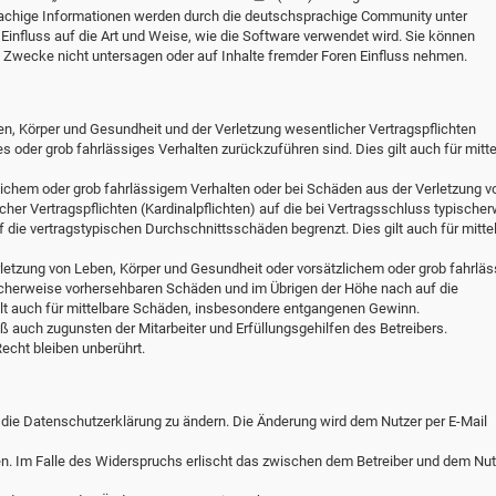
chige Informationen werden durch die deutschsprachige Community unter
influss auf die Art und Weise, wie die Software verwendet wird. Sie können
Zwecke nicht untersagen oder auf Inhalte fremder Foren Einfluss nehmen.
en, Körper und Gesundheit und der Verletzung wesentlicher Vertragspflichten
hes oder grob fahrlässiges Verhalten zurückzuführen sind. Dies gilt auch für mitt
lichem oder grob fahrlässigem Verhalten oder bei Schäden aus der Verletzung v
her Vertragspflichten (Kardinalpflichten) auf die bei Vertragsschluss typische
die vertragstypischen Durchschnittsschäden begrenzt. Dies gilt auch für mitte
letzung von Leben, Körper und Gesundheit oder vorsätzlichem oder grob fahrlä
ischerweise vorhersehbaren Schäden und im Übrigen der Höhe nach auf die
ilt auch für mittelbare Schäden, insbesondere entgangenen Gewinn.
 auch zugunsten der Mitarbeiter und Erfüllungsgehilfen des Betreibers.
cht bleiben unberührt.
 die Datenschutzerklärung zu ändern. Die Änderung wird dem Nutzer per E-Mail
en. Im Falle des Widerspruchs erlischt das zwischen dem Betreiber und dem Nut