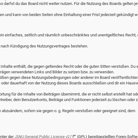
o darfst du das Board nicht weiter nutzen. Für die Nutzung des Boards gelten je
n und kann von beiden Seiten ohne Einhaltung einer Frist jederzeit gekündigt w
 ein einfaches, zeitlich und räumlich unbeschränktes und unentgeltliches Recht,
h nach Kündigung des Nutzungsvertrages bestehen.
e Inhalte enthält, die gegen geltendes Recht oder die guten Sitten verstoßen. Du e
iträgen verwendeten Links und Bilder zu setzen bzw. zu verwenden.
stößen gegen diese Nutzungsbedingungen oder anderer im Board veröffentlichte
 oder dauerhaft von der Nutzung dieses Boards ausschließen und dir ein Hausv
ung für die Inhalte von Beiträgen übernimmt, die er nicht selbst erstellt hat ode
reiber, dein Benutzerkonto, Beiträge und Funktionen jederzeit zu löschen oder z
e abzuändern, sofern sie gegen o. g. Regeln verstoßen oder geeignet sind, dem
ter der „
GNU General Public License v2
“ (GPL) bereitgestellten Foren-Softw