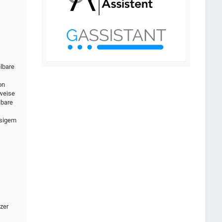
elbare
on
rweise
lbare
ssigem
zer