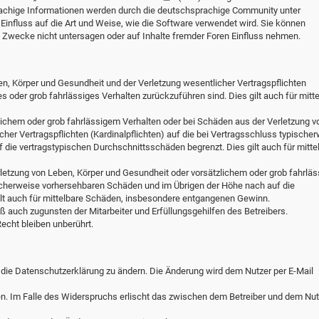
chige Informationen werden durch die deutschsprachige Community unter
influss auf die Art und Weise, wie die Software verwendet wird. Sie können
Zwecke nicht untersagen oder auf Inhalte fremder Foren Einfluss nehmen.
en, Körper und Gesundheit und der Verletzung wesentlicher Vertragspflichten
hes oder grob fahrlässiges Verhalten zurückzuführen sind. Dies gilt auch für mitt
lichem oder grob fahrlässigem Verhalten oder bei Schäden aus der Verletzung v
her Vertragspflichten (Kardinalpflichten) auf die bei Vertragsschluss typische
die vertragstypischen Durchschnittsschäden begrenzt. Dies gilt auch für mitte
letzung von Leben, Körper und Gesundheit oder vorsätzlichem oder grob fahrlä
ischerweise vorhersehbaren Schäden und im Übrigen der Höhe nach auf die
ilt auch für mittelbare Schäden, insbesondere entgangenen Gewinn.
 auch zugunsten der Mitarbeiter und Erfüllungsgehilfen des Betreibers.
cht bleiben unberührt.
 die Datenschutzerklärung zu ändern. Die Änderung wird dem Nutzer per E-Mail
en. Im Falle des Widerspruchs erlischt das zwischen dem Betreiber und dem Nut