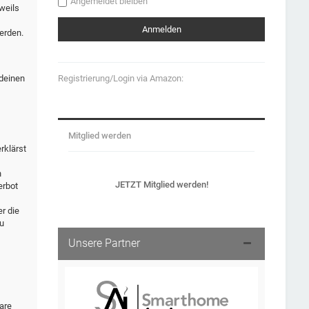
Angemeldet bleiben
weils
erden.
Registrierung/Login via Amazon:
 deinen
Mitglied werden
rklärst
n
JETZT Mitglied werden!
erbot
r die
u
Unsere Partner
are