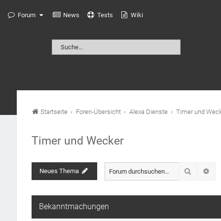
Forum
News
Tests
Wiki
Startseite
Foren-Übersicht
Alexa Dienste
Timer und Weck
Timer und Wecker
Suche
Neues Thema
Erw
Bekanntmachungen