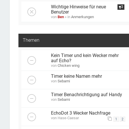
Wichtige Hinweise für neue
Benutzer
von
Ben
» in
Anmerkungen
Themen
Kein Timer und kein Wecker mehr
auf Echo?
von
Chicken wing
Timer keine Namen mehr
von
Sebami
Timer Benachrichtigung auf Handy
von
Sebami
EchoDot 3 Wecker Nachfrage
von
Hase-Caesar
1
2