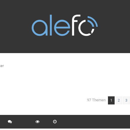
er
97 Themen
1
eiterte Suche
2
3