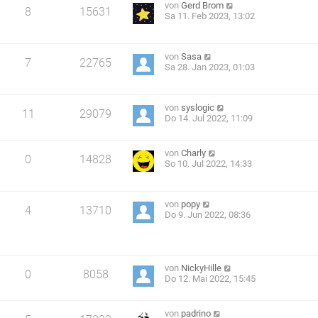
von
Gerd Brom
8
15631
Sa 11. Feb 2023, 13:02
von
Sasa
7
22765
Sa 28. Jan 2023, 01:03
von
syslogic
11
29079
Do 14. Jul 2022, 11:09
von
Charly
0
14828
So 10. Jul 2022, 14:33
von
popy
4
13710
Do 9. Jun 2022, 08:36
von
NickyHille
0
8058
Do 12. Mai 2022, 15:45
von
padrino