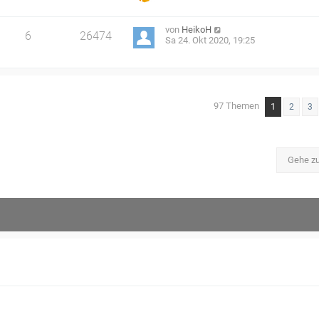
von
HeikoH
6
26474
Sa 24. Okt 2020, 19:25
97 Themen
1
2
3
Gehe z