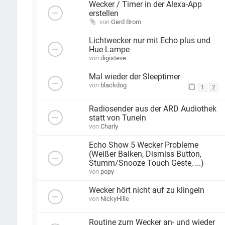
Wecker / Timer in der Alexa-App
erstellen
von
Gerd Brom
Lichtwecker nur mit Echo plus und
Hue Lampe
von
digisteve
Mal wieder der Sleeptimer
von
blackdog
1
2
Radiosender aus der ARD Audiothek
statt von TuneIn
von
Charly
Echo Show 5 Wecker Probleme
(Weißer Balken, Dismiss Button,
Stumm/Snooze Touch Geste, ...)
von
popy
Wecker hört nicht auf zu klingeln
von
NickyHille
Routine zum Wecker an- und wieder