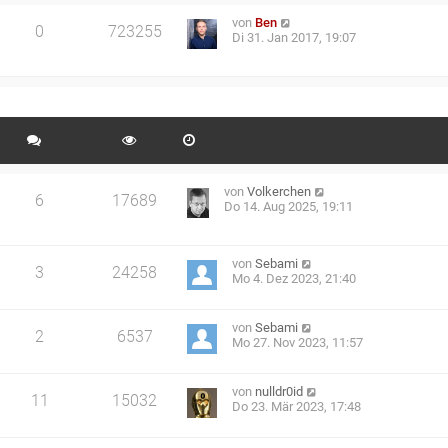
von
Ben
0
723255
Di 31. Jan 2017, 19:07
von
Volkerchen
6
17689
Do 14. Aug 2025, 19:11
von
Sebami
3
24258
Mo 4. Dez 2023, 21:40
von
Sebami
2
6537
Mo 27. Nov 2023, 11:57
von
nulldr0id
11
15032
Do 23. Mär 2023, 17:48