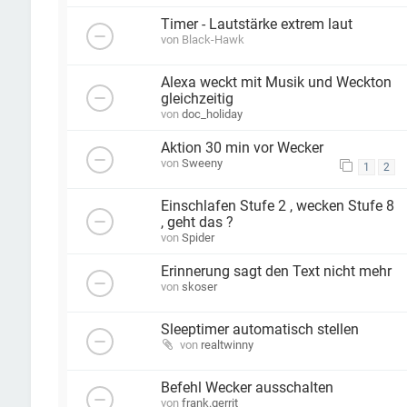
Timer - Lautstärke extrem laut
von
Black-Hawk
Alexa weckt mit Musik und Weckton
gleichzeitig
von
doc_holiday
Aktion 30 min vor Wecker
von
Sweeny
1
2
Einschlafen Stufe 2 , wecken Stufe 8
, geht das ?
von
Spider
Erinnerung sagt den Text nicht mehr
von
skoser
Sleeptimer automatisch stellen
von
realtwinny
Befehl Wecker ausschalten
von
frank.gerrit