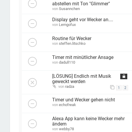
abstellen mit Ton "Glimmer"
von
Susannchen
Display geht vor Wecker an....
von
Lemgofux
Routine für Wecker
von
steffen.litschko
Timer mit minütlicher Ansage
von
dadull110
[LÖSUNG] Endlich mit Musik
geweckt werden
von
radza
1
2
Timer und Wecker gehen nicht
von
echofreak
Alexa App kann keine Wecker mehr
ändern
von
webby78