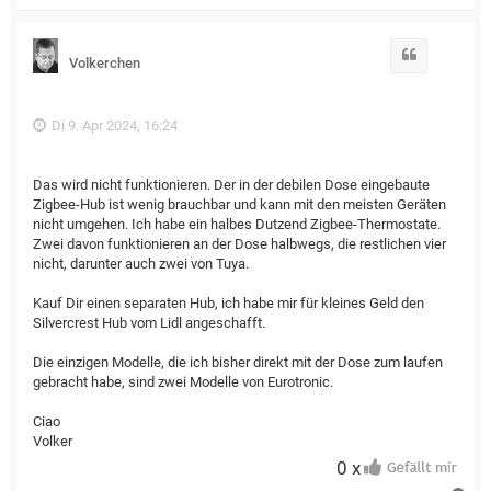
a
c
h
o
Zitat
Volkerchen
b
e
n
Di 9. Apr 2024, 16:24
Das wird nicht funktionieren. Der in der debilen Dose eingebaute
Zigbee-Hub ist wenig brauchbar und kann mit den meisten Geräten
nicht umgehen. Ich habe ein halbes Dutzend Zigbee-Thermostate.
Zwei davon funktionieren an der Dose halbwegs, die restlichen vier
nicht, darunter auch zwei von Tuya.
Kauf Dir einen separaten Hub, ich habe mir für kleines Geld den
Silvercrest Hub vom Lidl angeschafft.
Die einzigen Modelle, die ich bisher direkt mit der Dose zum laufen
gebracht habe, sind zwei Modelle von Eurotronic.
Ciao
Volker
0 x