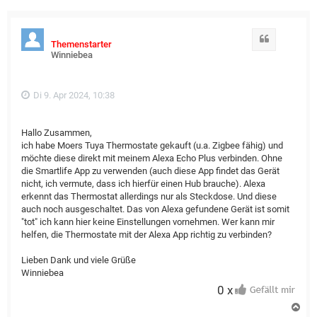
Zitat
Themenstarter
Winniebea
Di 9. Apr 2024, 10:38
Hallo Zusammen,
ich habe Moers Tuya Thermostate gekauft (u.a. Zigbee fähig) und
möchte diese direkt mit meinem Alexa Echo Plus verbinden. Ohne
die Smartlife App zu verwenden (auch diese App findet das Gerät
nicht, ich vermute, dass ich hierfür einen Hub brauche). Alexa
erkennt das Thermostat allerdings nur als Steckdose. Und diese
auch noch ausgeschaltet. Das von Alexa gefundene Gerät ist somit
"tot" ich kann hier keine Einstellungen vornehmen. Wer kann mir
helfen, die Thermostate mit der Alexa App richtig zu verbinden?
Lieben Dank und viele Grüße
Winniebea
0 x
N