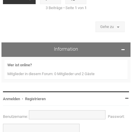
n
3 Beiträge • Seite
1
von
1
Gehe zu
Information
Wer ist online?
Mitglieder in diesem Forum: 0 Mitglieder und 2 Gäste
Anmelden
•
Registrieren
Benutzername:
Passwort: