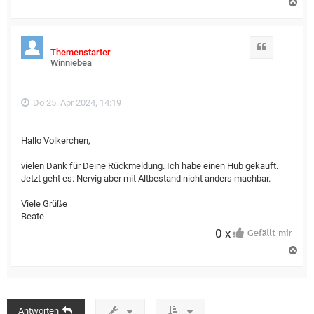
N
a
c
h
o
Zitat
Themenstarter
b
Winniebea
e
n
Do 25. Apr 2024, 14:19
Hallo Volkerchen,
vielen Dank für Deine Rückmeldung. Ich habe einen Hub gekauft.
Jetzt geht es. Nervig aber mit Altbestand nicht anders machbar.
Viele Grüße
Beate
0 x
N
a
c
h
o
b
Antworten
e