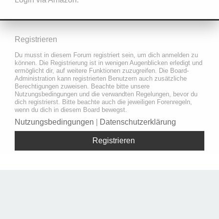
Registrieren
Du musst in diesem Forum registriert sein, um dich anmelden zu
können. Die Registrierung ist in wenigen Augenblicken erledigt und
ermöglicht dir, auf weitere Funktionen zuzugreifen. Die Board-
Administration kann registrierten Benutzern auch zusätzliche
Berechtigungen zuweisen. Beachte bitte unsere
Nutzungsbedingungen und die verwandten Regelungen, bevor du
dich registrierst. Bitte beachte auch die jeweiligen Forenregeln,
wenn du dich in diesem Board bewegst.
Nutzungsbedingungen
|
Datenschutzerklärung
Registrieren