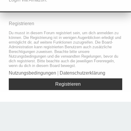
Registrieren
Du musst in diesem Forum registriert sein, um dich anmelden zu
können. Die Registrierung ist in wenigen Augenblicken erledigt und
ermöglicht dir, auf weitere Funktionen zuzugreifen. Die Board-
Administration kann registrierten Benutzern auch zusätzliche
Berechtigungen zuweisen. Beachte bitte unsere
Nutzungsbedingungen und die verwandten Regelungen, bevor du
dich registrierst. Bitte beachte auch die jeweiligen Forenregeln,
wenn du dich in diesem Board bewegst.
Nutzungsbedingungen
|
Datenschutzerklärung
Registrieren