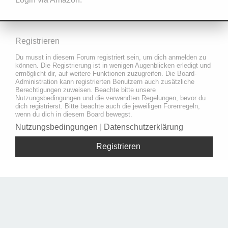
Registrieren
Du musst in diesem Forum registriert sein, um dich anmelden zu
können. Die Registrierung ist in wenigen Augenblicken erledigt und
ermöglicht dir, auf weitere Funktionen zuzugreifen. Die Board-
Administration kann registrierten Benutzern auch zusätzliche
Berechtigungen zuweisen. Beachte bitte unsere
Nutzungsbedingungen und die verwandten Regelungen, bevor du
dich registrierst. Bitte beachte auch die jeweiligen Forenregeln,
wenn du dich in diesem Board bewegst.
Nutzungsbedingungen
|
Datenschutzerklärung
Registrieren