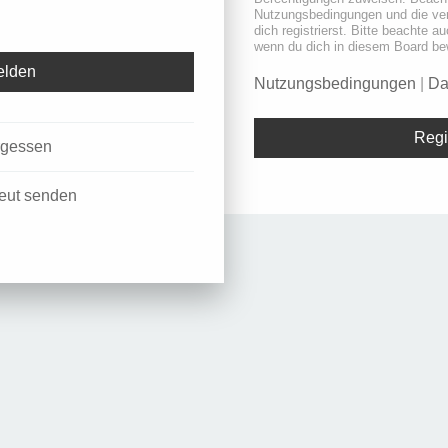
Nutzungsbedingungen und die ve
dich registrierst. Bitte beachte a
wenn du dich in diesem Board be
Nutzungsbedingungen
|
Da
Regi
rgessen
neut senden