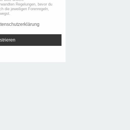
rwandten Regelungen, bevor du
uch die jeweiligen Forenregeln,
wegst.
tenschutzerklärung
strieren