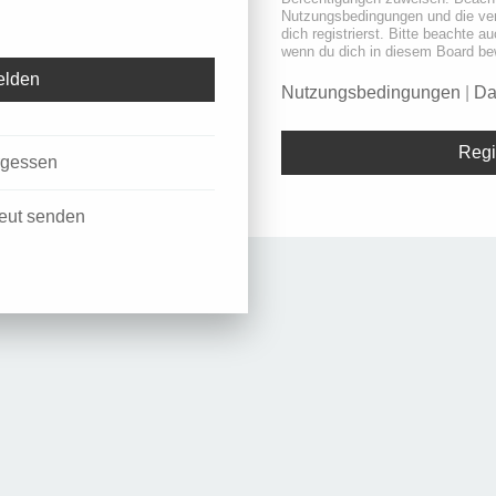
Nutzungsbedingungen und die ve
dich registrierst. Bitte beachte a
wenn du dich in diesem Board be
Nutzungsbedingungen
|
Da
Regi
rgessen
neut senden