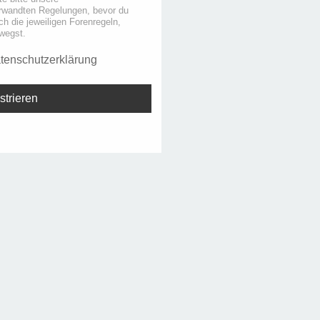
rwandten Regelungen, bevor du
uch die jeweiligen Forenregeln,
wegst.
tenschutzerklärung
strieren