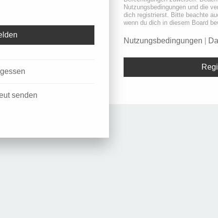
Nutzungsbedingungen und die ve
dich registrierst. Bitte beachte a
wenn du dich in diesem Board be
Nutzungsbedingungen
|
Da
Regi
rgessen
neut senden